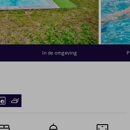
In de omgeving
P