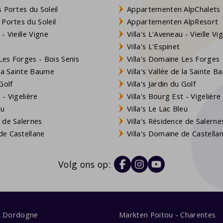
 Portes du Soleil
Appartementen AlpChalets
 Portes du Soleil
Appartementen AlpResort
- Vieille Vigne
Villa's L'Aveneau - Vieille Vi
Villa's L'Espinet
es Forges - Bois Senis
Villa's Domaine Les Forges
 la Sainte Baume
Villa's Vallée de la Sainte 
Golf
Villa's Jardin du Golf
- Vigelière
Villa's Bourg Est - Vigelière
eu
Villa's Le Lac Bleu
 de Salernes
Villa's Résidence de Salerne
e Castellane
Villa's Domaine de Castella
Volg ons op:
s Dordogne
Markten Poitou - Charentes