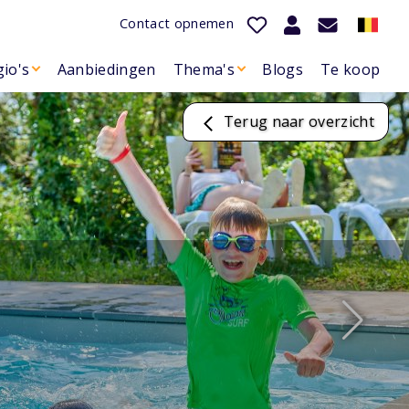
Contact opnemen
io's
Aanbiedingen
Thema's
Blogs
Te koop
Terug naar overzicht