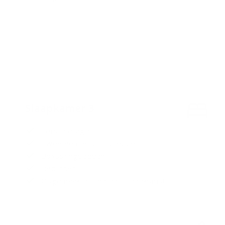
Slaapkamer 3
Eerste etage
Twee eenpersoonsbedden
Boxspringbedden
Bedlinnen
Opgemaakte bedden bij aankomst