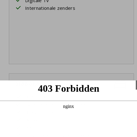
Digitale TV
Internationale zenders
Slaapkamer 1
Begane grond
Twee eenpersoonsbedden
Boxspringbedden
Badkamer ensuite
Bedlinnen
Opgemaakte bedden bij aankomst