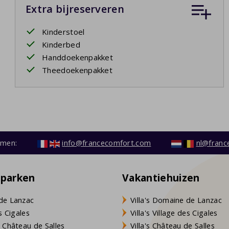
Extra bijreserveren
Kinderstoel
Kinderbed
Handdoekenpakket
Theedoekenpakket
emen:
info@francecomfort.com
nl@franc
eparken
Vakantiehuizen
de Lanzac
Villa's Domaine de Lanzac
s Cigales
Villa's Village des Cigales
 Château de Salles
Villa's Château de Salles