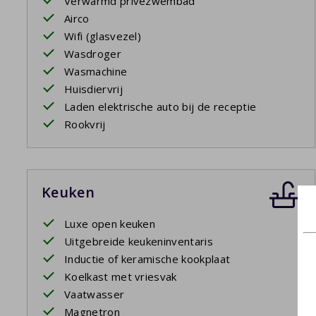
Verwarmd privézwembad
Airco
Wifi (glasvezel)
Wasdroger
Wasmachine
Huisdiervrij
Laden elektrische auto bij de receptie
Rookvrij
Keuken
Luxe open keuken
Uitgebreide keukeninventaris
Inductie of keramische kookplaat
Koelkast met vriesvak
Vaatwasser
Magnetron