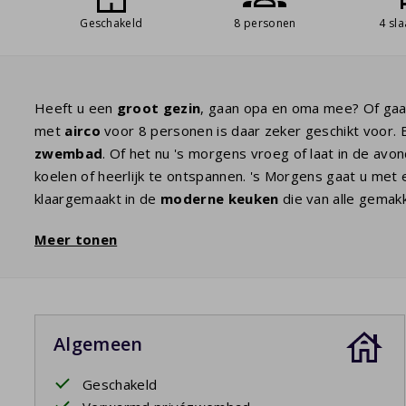
Geschakeld
8 personen
4 sl
Heeft u een
groot gezin
, gaan opa en oma mee? Of ga
met
airco
voor 8 personen is daar zeker geschikt voor. E
zwembad
. Of het nu 's morgens vroeg of laat in de avon
koelen of heerlijk te ontspannen. 's Morgens gaat u met 
klaargemaakt in de
moderne keuken
die van alle gemakk
d'orange in een karaf, gezellig! In de ruime woonkamer 
Meer tonen
met
Canal Digital
of zonnen op een van de ligstoelen bi
comfortabele
boxspringbedden
voor u klaar voor een g
De
masterbedroom
beneden heeft een badkamer en-su
badkamer
met bad, douche en wastafel. Er is een apart 
Algemeen
Uw verblijf is inclusief opgemaakte bedden.
Geschakeld
Privézwembad open: 18/4/2026 - 26/9/2026; 24/4/202