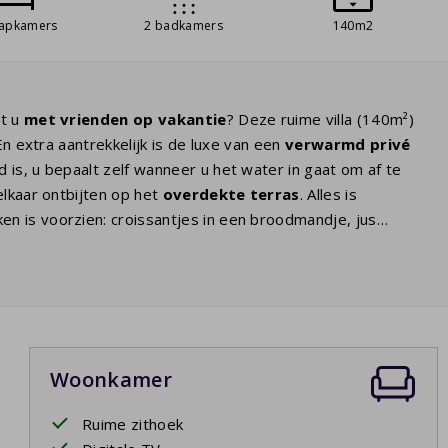
aapkamers
2 badkamers
140m2
at u
met vrienden op vakantie
? Deze ruime villa (140m²)
n extra aantrekkelijk is de luxe van een
verwarmd
privé
d is, u bepaalt zelf wanneer u het water in gaat om af te
elkaar ontbijten op het
overdekte terras
. Alles is
en is voorzien: croissantjes in een broodmandje, jus
staat een
sfeervolle zithoek
. Wat gaat u doen? TV kijken
j het zwembad. 's Avonds staan
oede nachtrust. In alle vier de slaapkamers staan er twee.
ite met douche en wastafel. Op de etage is de
tweede
tweede toilet.
Woonkamer
Ruime zithoek
7 - 25/9/2027