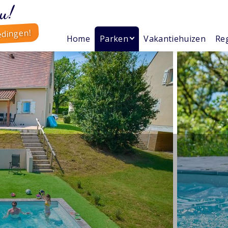
u!
edingen!
Home
Parken
Vakantiehuizen
Reg