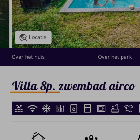
Locatie
Over het huis
Over het park
Villa 8p. zwembad airco