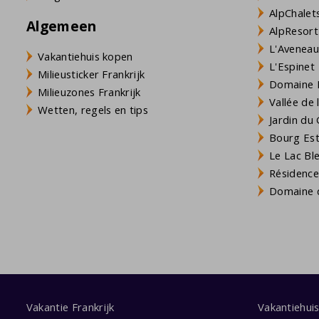
AlpChalets
Algemeen
AlpResort
L'Aveneau 
Vakantiehuis kopen
L'Espinet
Milieusticker Frankrijk
Domaine L
Milieuzones Frankrijk
Vallée de
Wetten, regels en tips
Jardin du 
Bourg Est 
Le Lac Bl
Résidence
Domaine d
Vakantie Frankrijk
Vakantiehui