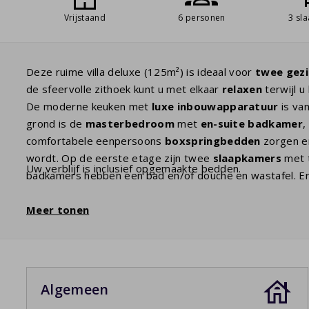
Vrijstaand
6 personen
3 sl
Deze ruime villa deluxe (125m²) is ideaal voor
twee gez
de sfeervolle zithoek kunt u met elkaar
relaxen
terwijl u
De moderne keuken met
luxe inbouwapparatuur
is va
grond is de
masterbedroom
met
en-suite badkamer
,
comfortabele eenpersoons
boxspringbedden
zorgen er
wordt. Op de eerste etage zijn twee
slaapkamers
met 
Uw verblijf is inclusief opgemaakte bedden.
badkamers hebben een bad en/of douche en wastafel. Er 
elkaar regelmatig te vinden zijn. U kunt daar tot in de l
villa's hebben een oplaadpunt om
Meer tonen
elektrische auto's
op 
artikel bijboeken. Het betreft een standaard stopcontact 
zelf een verloopstekker mee te nemen.
Algemeen