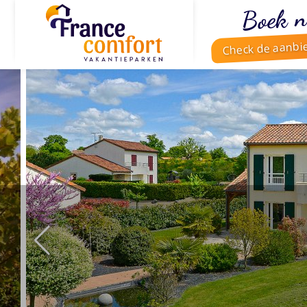
Boek n
Check de aanbi