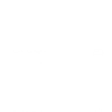
Opgemaakte bedden bij aankomst
Slaapkamer 3
Eerste etage
Twee eenpersoonsbedden
Boxspringbedden
Bedlinnen
Opgemaakte bedden bij aankomst
Badkamer 2