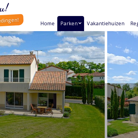
u!
edingen!
Home
Parken
Vakantiehuizen
Reg