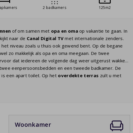
aapkamers
2 badkamers
125m2
innen
of om samen met
opa en oma
op vakantie te gaan. In
 kijkt naar de
Canal Digital TV
met internationale zenders.
n het niveau zoals u thuis ook gewend bent. Op de begane
 wel zo makkelijk als opa en oma meegaan. De twee
voor dat iedereen de volgende dag weer uitgerust wakker
twee eenpersoonsbedden en een tweede badkamer. De
is een apart toilet. Op het
overdekte terras
zult u met
ate uurtjes genieten van de Franse sterrenhemel. Diverse
te laden. Indien dat het geval is kunt u dit als optioneel
net als alle andere stopcontacten in het huis. U dient evt.
Woonkamer