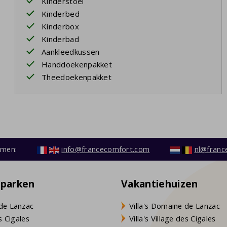
Kinderstoel
Kinderbed
Kinderbox
Kinderbad
Aankleedkussen
Handdoekenpakket
Theedoekenpakket
emen:
info@francecomfort.com
nl@franc
eparken
Vakantiehuizen
de Lanzac
Villa's Domaine de Lanzac
s Cigales
Villa's Village des Cigales