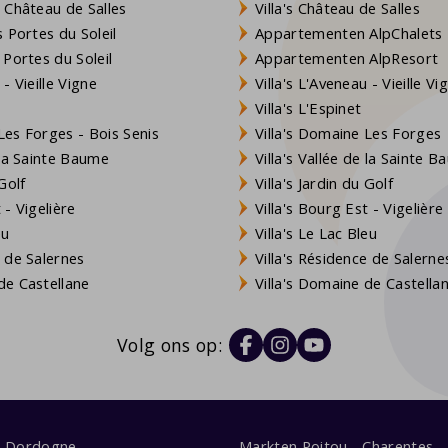
 Château de Salles
Villa's Château de Salles
 Portes du Soleil
Appartementen AlpChalets
 Portes du Soleil
Appartementen AlpResort
- Vieille Vigne
Villa's L'Aveneau - Vieille Vi
Villa's L'Espinet
es Forges - Bois Senis
Villa's Domaine Les Forges
 la Sainte Baume
Villa's Vallée de la Sainte 
Golf
Villa's Jardin du Golf
- Vigelière
Villa's Bourg Est - Vigelière
eu
Villa's Le Lac Bleu
 de Salernes
Villa's Résidence de Salerne
e Castellane
Villa's Domaine de Castella
Volg ons op:
s Dordogne
Markten Poitou - Charentes