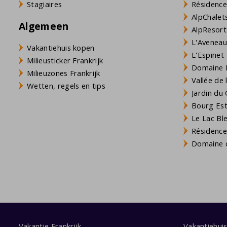
Stagiaires
Résidence
AlpChalets
Algemeen
AlpResort
L'Aveneau 
Vakantiehuis kopen
L'Espinet
Milieusticker Frankrijk
Domaine L
Milieuzones Frankrijk
Vallée de
Wetten, regels en tips
Jardin du 
Bourg Est 
Le Lac Bl
Résidence
Domaine d
Vakantie Frankrijk
Vakantiehui