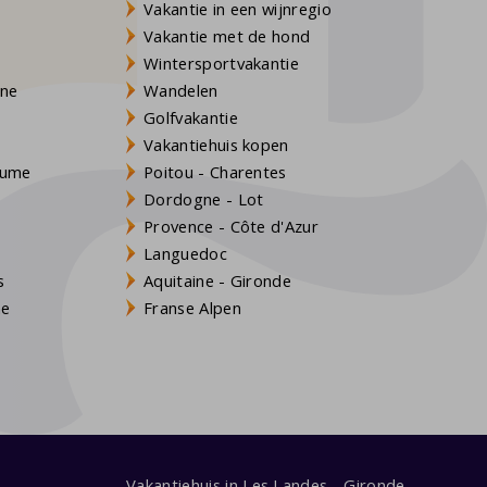
Vakantie in een wijnregio
Vakantie met de hond
Wintersportvakantie
gne
Wandelen
Golfvakantie
Vakantiehuis kopen
Baume
Poitou - Charentes
Dordogne - Lot
Provence - Côte d'Azur
Languedoc
s
Aquitaine - Gironde
ne
Franse Alpen
Vakantiehuis in Les Landes - Gironde