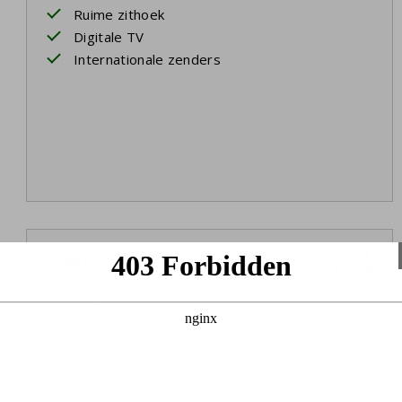
Ruime zithoek
Digitale TV
Internationale zenders
Slaapkamer 1
Begane grond
Twee eenpersoonsbedden
Boxspringbedden
Badkamer ensuite
Bedlinnen