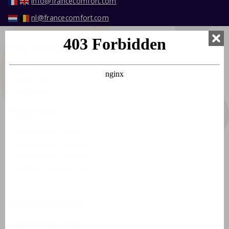
info@francecomfort.com
nl@francecomfort.com
Over FranceComfort
Over ons
Vacatures
Stagiaires
Algemeen
Vakantiehuis kopen
Milieusticker Frankrijk
Milieuzones Frankrijk
Wetten, regels en tips
Vakantieparken
Domaine de Lanzac