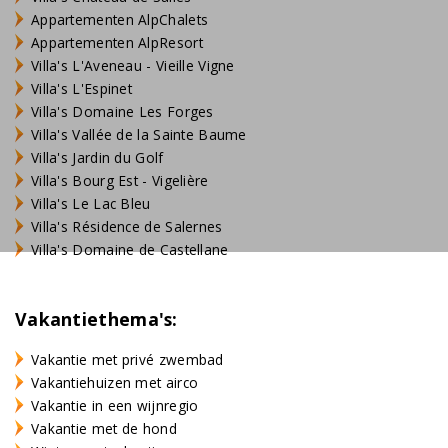
Appartementen AlpChalets
Appartementen AlpResort
Villa's L'Aveneau - Vieille Vigne
Villa's L'Espinet
Villa's Domaine Les Forges
Villa's Vallée de la Sainte Baume
Villa's Jardin du Golf
Villa's Bourg Est - Vigelière
Villa's Le Lac Bleu
Villa's Résidence de Salernes
Villa's Domaine de Castellane
Vakantiethema's:
Vakantie met privé zwembad
Vakantiehuizen met airco
Vakantie in een wijnregio
Vakantie met de hond