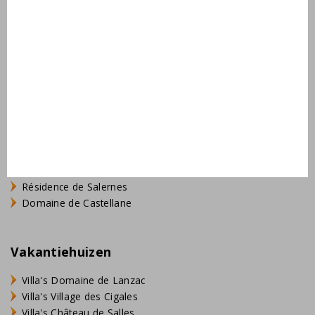
Village des Cigales
Résidence Château de Salles
AlpChalets Portes du Soleil
AlpResort Portes du Soleil
L'Aveneau - Vieille Vigne
L'Espinet
Domaine Les Forges - Bois Senis
Vallée de la Sainte Baume
Jardin du Golf
Bourg Est - Vigelière
Le Lac Bleu
Résidence de Salernes
Domaine de Castellane
Vakantiehuizen
Villa's Domaine de Lanzac
Villa's Village des Cigales
Villa's Château de Salles