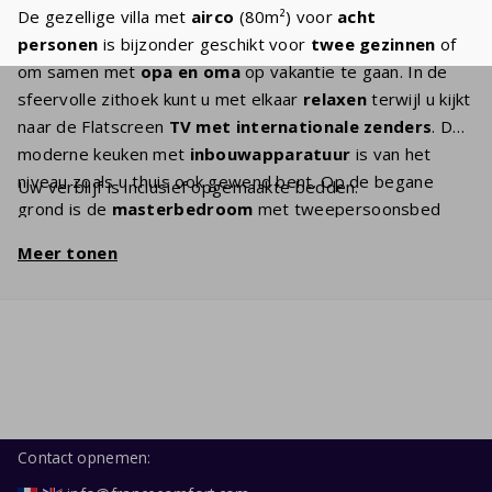
De gezellige villa met
airco
(80m²) voor
acht
personen
is bijzonder geschikt voor
twee gezinnen
of
om samen met
opa en oma
op vakantie te gaan. In de
sfeervolle zithoek kunt u met elkaar
relaxen
terwijl u kijkt
naar de Flatscreen
TV
met internationale zenders
. De
moderne keuken met
inbouwapparatuur
is van het
niveau zoals u thuis ook gewend bent. Op de begane
Uw verblijf is inclusief opgemaakte bedden.
grond is de
masterbedroom
met tweepersoonsbed
en
en-suite badkamer
met douche, wel zo makkelijk als
Meer tonen
opa en oma meegaan. Daarnaast een
tweede
slaapkamer
met stapelbed en douchecel. Op de eerste
etage zijn
twee slaapkamers
met
tweepersoonsbedden. De
comfortabele
boxspringbedden
zorgen ervoor dat
iedereen de volgende dag weer uitgerust wakker
wordt. Op het
terras
zult u met elkaar regelmatig te
vinden zijn. U kunt daar tot in de late
Contact opnemen:
uurtjes
genieten
van de Franse sterrenhemel.