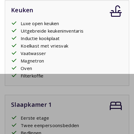
Keuken
Luxe open keuken
Uitgebreide keukeninventaris
Inductie kookplaat
Koelkast met vriesvak
Vaatwasser
Magnetron
Oven
Filterkoffie
Slaapkamer 1
Eerste etage
Twee eenpersoonsbedden
Bedlinnen