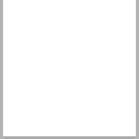
Buiten
Tuinmeubelen
2 ligbedden
Overdekt terras
Vaste BBQ
Inclusief
Droogrek
Strijkplank
Apart toilet
Apart 2e toilet