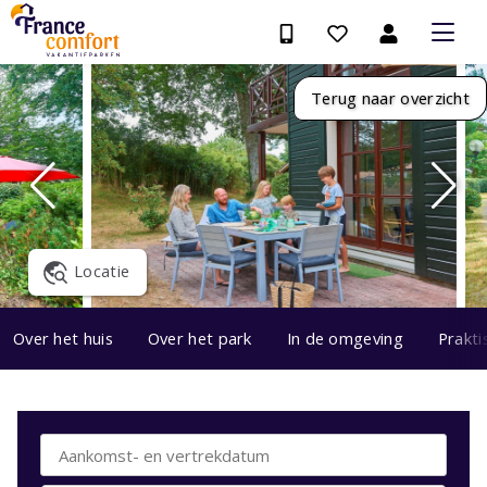
Terug naar overzicht
Locatie
Over het huis
Over het park
In de omgeving
Prakti