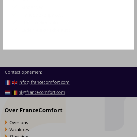
Kinderbed
Handdoekenpakket
Theedoekenpakket
Laden elektrische auto
Contact opnemen:
info@francecomfort.com
nl@francecomfort.com
Over FranceComfort
Over ons
Vacatures
Stagiaires