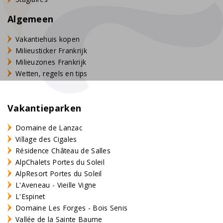
Algemeen
Vakantiehuis kopen
Milieusticker Frankrijk
Milieuzones Frankrijk
Wetten, regels en tips
Vakantieparken
Domaine de Lanzac
Village des Cigales
Résidence Château de Salles
AlpChalets Portes du Soleil
AlpResort Portes du Soleil
L'Aveneau - Vieille Vigne
L'Espinet
Domaine Les Forges - Bois Senis
Vallée de la Sainte Baume