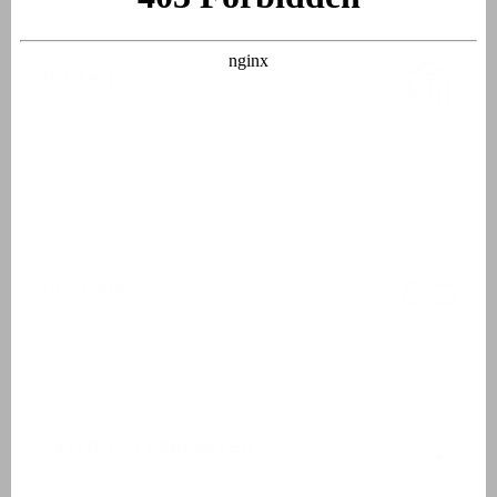
Buiten
Tuinmeubelen
2 ligbedden
Overdekt terras of zonwering
Inclusief
Droogrek
Extra bijreserveren
Kinderstoel