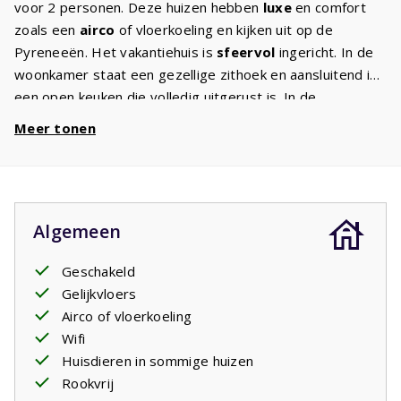
voor 2 personen. Deze huizen hebben
luxe
en comfort
zoals een
airco
of vloerkoeling en kijken uit op de
Pyreneeën. Het vakantiehuis is
sfeervol
ingericht. In de
woonkamer staat een gezellige zithoek en aansluitend is
een open keuken die volledig uitgerust is. In de
woonkamer is een flat-screen
TV
, de internationale
Meer tonen
zenders kunnen via streaming bekeken worden. Ieder
huis heeft goed werkend
internet
(glasvezel). Er is een
slaapkamer met twee eenpersoonsbedden en een
badkamer met een wastafel en een bad/douche.
Algemeen
Daarnaast is er een apart toilet. Grote openslaande
deuren geven toegang tot het
terras
waar u heerlijk kunt
Geschakeld
genieten. Een gedeelte van het terras is overdekt
Gelijkvloers
waardoor u lang van de Franse zomeravonden kunt
Airco of vloerkoeling
genieten.
Wifi
Huisdieren in sommige huizen
Rookvrij