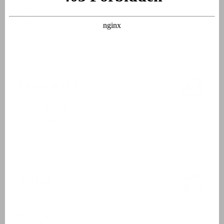
Ligbad
Douchecabine of douche in bad
Toilet
Badkamer 2
Begane grond
Wastafel
Douchecabine
Buiten
Tuinmeubelen
2 ligbedden