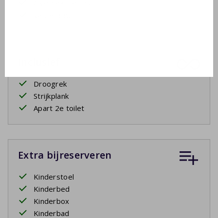
Overdekt terras
Vaste BBQ
Inclusief
Droogrek
Strijkplank
Apart 2e toilet
Extra bijreserveren
Kinderstoel
Kinderbed
Kinderbox
Kinderbad