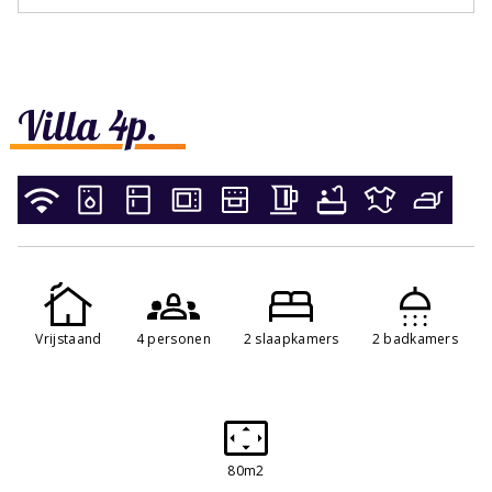
Villa 4p.
Vrijstaand
4 personen
2 slaapkamers
2 badkamers
80m2