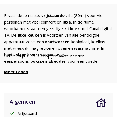
Ervaar deze riante,
vrijstaande
villa (80m²) voor vier
personen met veel comfort en
luxe
. In de ruime
woonkamer staat een gezellige
zithoek
met Canal digital
TV. De
luxe keuken
is voorzien van alle benodigde
apparatuur zoals een
vaatwasser
, kookplaat, koelkast
met vriesvak, magnetron en oven en
wasmachine
. In
beide
slaapkamers
staan twee
Uw verblijf is inclusief opgemaakte bedden.
eenpersoons
boxspringbedden
voor een goede
nachtrust. De villa beschikt over
twee badkamers
: een
Meer tonen
met bad, wastafel en toilet en een met doche en
wastafel. Er is een apart tweede toilet. Vanuit de
woonkamer gaat u naar het ruime,
overdekte terras
.
Een schaduwrijke plek in de zomer en tegelijk de plaats
waar u heerlijk, tot in de late uurtjes, kunt genieten van
Algemeen
de Franse avonden. Een glas wijn en een stukje vlees op
de
vaste barbecue
Vrijstaand
maken het vakantieleven compleet.