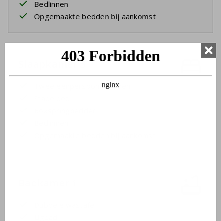
Bedlinnen
Opgemaakte bedden bij aankomst
Slaapkamer 3
Twee eenpersoonsbedden
Stapelbed
Boxspringbedden
Bedlinnen
Opgemaakte bedden bij aankomst
Badkamer 1
Dubbele wastafel
Ligbad