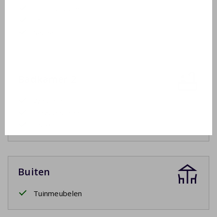
Inloopdouche
Föhn
Sauna
Badkamer 2
Wastafel
Inloopdouche
Toilet
Buiten
Tuinmeubelen