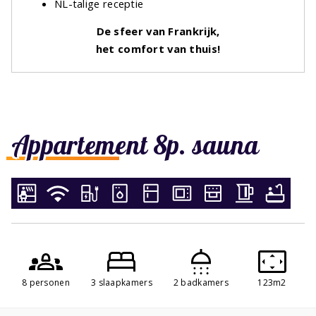
NL-talige receptie
De sfeer van Frankrijk,
het comfort van thuis!
Appartement 8p. sauna
8 personen
3 slaapkamers
2 badkamers
123m2