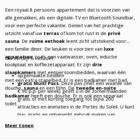
Een royaal 8 persoons appartement dat is voorzien van
alle gemakken, als een digitale-TV en Bluetooth Soundbar,
voor een perfecte vakantie. Geniet van het prachtige
uitzicht vanaf uw
terras
of kom tot rust in de
privé
sauna
. De
ruime eethoek
leent zicht uitstekend voor
een familie diner. De keuken is voorzien van
luxe
apparatuur
zoals een vaatwasser, oven, inductie
Uw verblijf is inclusief:
kookplaat en koffiezetapparaat. Er zijn
drie
slaapkamers
met eenpersoonsbedden, waarvan één
opgemaakte bedden
met een extra stapelbed. Er is een badkamer met bad,
gratis Multi Pass
. Deze pas (met een waarde van
douche,
sauna
en een föhn. De
tweede en-suite
€ 90 p.p. per week) geeft u in de zomermaanden
badkamer
heeft een douche. Er is ook een separaat
gratis of met korting toegang tot bijna 200
toilet.
attracties en animaties in de Portes du Soleil. U kunt
bijv. gratis en onbeperkt gebruik maken van
stoeltjesliften
en kabelbanen. Met een verblijf van
Meer tonen
8 personen heeft u dus
€ 720 voordeel
per week
en
€ 1440
bij een verblijf van 2 weken!