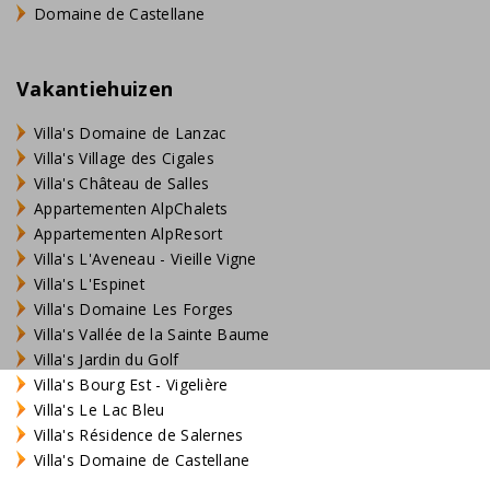
Domaine de Castellane
Vakantiehuizen
Villa's Domaine de Lanzac
Villa's Village des Cigales
Villa's Château de Salles
Appartementen AlpChalets
Appartementen AlpResort
Villa's L'Aveneau - Vieille Vigne
Villa's L'Espinet
Villa's Domaine Les Forges
Villa's Vallée de la Sainte Baume
Villa's Jardin du Golf
Villa's Bourg Est - Vigelière
Villa's Le Lac Bleu
Villa's Résidence de Salernes
Villa's Domaine de Castellane