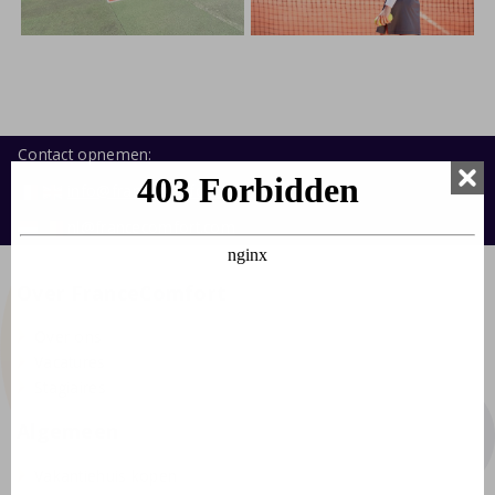
Contact opnemen:
info@francecomfort.com
nl@francecomfort.com
Over FranceComfort
Over ons
Vacatures
Stagiaires
Algemeen
Vakantiehuis kopen