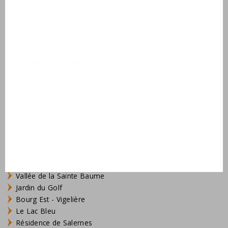
Milieusticker Frankrijk
Milieuzones Frankrijk
Wetten, regels en tips
Vakantieparken
Domaine de Lanzac
Village des Cigales
Résidence Château de Salles
AlpChalets Portes du Soleil
AlpResort Portes du Soleil
L'Aveneau - Vieille Vigne
L'Espinet
Domaine Les Forges - Bois Senis
Vallée de la Sainte Baume
Jardin du Golf
Bourg Est - Vigelière
Le Lac Bleu
Résidence de Salernes