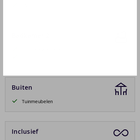
Föhn
Badkamer 2
Dubbele wastafel
Inloopdouche
Buiten
Tuinmeubelen
Inclusief