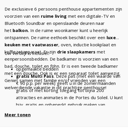
De exclusieve 6 persoons penthouse appartementen zijn
voorzien van een
ruime living
met een digitale-TV en
Bluetooth Soundbar en openslaande deuren naar
het
balkon.
In de ruime woonkamer kunt u heerlijk
ontspannen. De ruime eethoek beschikt over een
luxe
keuken met vaatwasser
, oven, inductie kookplaat en
koffiezetapparaat. Er zijn
drie slaapkamers
met
Uw verblijf is inclusief:
eenpersoonsbedden. De badkamer is voorzien van een
bad, douche, toilet en föhn. Er is een tweede badkamer
opgemaakte bedden
met een douche. Ook is er een separaat toilet aanwezig.
gratis Multi Pass
. Deze pas (met een waarde van
Geniet samen met familie en/of vrienden van een
€ 90 p.p. per week) geeft u in de zomermaanden
welverdiende vakantie in dit prachtige penthouse!
gratis of met korting toegang tot bijna 200
attracties en animaties in de Portes du Soleil. U kunt
bijv. gratis en onbeperkt gebruik maken van
stoeltjesliften
en kabelbanen. Met een verblijf van
Meer tonen
6 personen heeft u dus
€ 540 voordeel
per week
en
€ 1080
bij een verblijf van 2 weken!