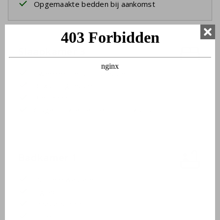
Opgemaakte bedden bij aankomst
Slaapkamer 3
Twee eenpersoonsbedden
Boxspringbedden
Bedlinnen
Opgemaakte bedden bij aankomst
Badkamer 1
Dubbele wastafel
Ligbad
Inloopdouche
Toilet