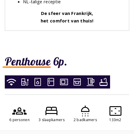
NL-talige receptie
De sfeer van Frankrijk,
het comfort van thuis!
Penthouse 6p.
6 personen
3 slaapkamers
2 badkamers
133m2