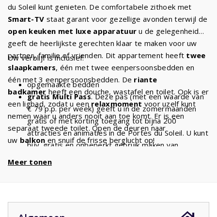
du Soleil kunt genieten. De comfortabele zithoek met
Smart-TV
staat garant voor gezellige avonden terwijl de
open keuken met luxe apparatuur
u de gelegenheid
geeft de heerlijkste gerechten klaar te maken voor uw
partner, familie of vrienden. Dit appartement heeft
twee
Uw verblijf is inclusief:
slaapkamers
, één met twee eenpersoonsbedden en
één met 3 eenpersoonsbedden. De
riante
opgemaakte bedden
badkamer
heeft een douche, wastafel en toilet. Ook is er
gratis Multi Pass
. Deze pas (met een waarde van
een ligbad, zodat u een
relaxmoment
voor uzelf kunt
€ 79 p.p. per week) geeft u in de zomermaanden
nemen waar u anders nooit aan toe komt. Er is een
gratis of met korting toegang tot bijna 200
separaat tweede toilet. Open de deuren naar
attracties en animaties in de Portes du Soleil. U kunt
uw
balkon
en snuif de frisse berglucht op!
bijv. gratis en onbeperkt gebruik maken van
Het verschil met de 5 pers. comfort is dat de 5 pers.
stoeltjesliften
en kabelbanen. Met een verblijf van
Meer tonen
comfort iets groter is en op de begane grond is
5 personen heeft u dus
€ 450 voordeel
per week
gesitueerd.
en
€ 900
bij een verblijf van 2 weken!