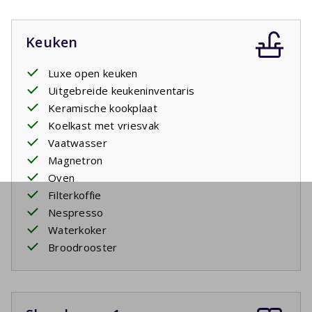
Keuken
Luxe open keuken
Uitgebreide keukeninventaris
Keramische kookplaat
Koelkast met vriesvak
Vaatwasser
Magnetron
Oven
Filterkoffie
Nespresso
Waterkoker
Broodrooster