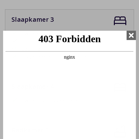
Slaapkamer 3
Twee eenpersoonsbedden
Boxspringbedden
Bedlinnen
Opgemaakte bedden bij aankomst
Slaapkamer 4
Tweepersoonsslaapbank
Badkamer 1