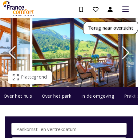
Terug naar overzicht
Plattegrond
Over het huis
Over het park
In de omgeving
Prakti