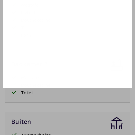
Wastafel
Ligbad
Douchecabine
Toilet
Föhn
Badkamer 2
Wastafel
Douchecabine
Toilet
Buiten