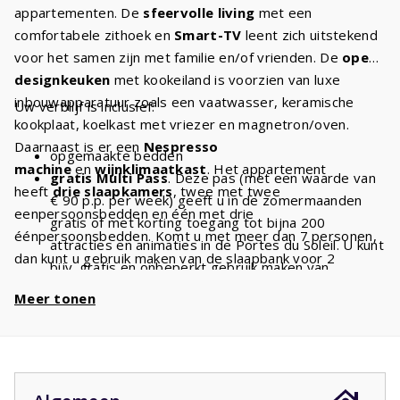
appartementen. De
sfeervolle living
met een
comfortabele zithoek en
Smart-TV
leent zich uitstekend
voor het samen zijn met familie en/of vrienden. De
open
designkeuken
met kookeiland is voorzien van luxe
inbouwapparatuur zoals een vaatwasser, keramische
Uw verblijf is inclusief:
kookplaat, koelkast met vriezer en magnetron/oven.
Daarnaast is er een
Nespresso
opgemaakte bedden
machine
en
wijnklimaatkast
. Het appartement
gratis Multi Pass
. Deze pas (met een waarde van
heeft
drie slaapkamers
, twee met twee
€ 90 p.p. per week) geeft u in de zomermaanden
eenpersoonsbedden en één met drie
gratis of met korting toegang tot bijna 200
éénpersoonsbedden. Komt u met meer dan 7 personen,
attracties en animaties in de Portes du Soleil. U kunt
dan kunt u gebruik maken van de slaapbank voor 2
bijv. gratis en onbeperkt gebruik maken van
personen. De masterbedroom is voorzien van
stoeltjesliften
en kabelbanen. Met een verblijf van
Meer tonen
een
ensuite badkamer
. De
twee badkamers
zijn
9 personen heeft u dus
€ 810 voordeel
per week
voorzien van
inloopdouche
en toilet en één badkamer
en
€ 1620
bij een verblijf van 2 weken!
heeft daarnaast nog een
ligbad
. Er is een separaat
derde toilet in het penthouse.