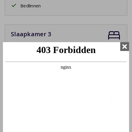
Bedlinnen
Slaapkamer 3
Eerste etage
Twee eenpersoonsbedden
Airco
Bedlinnen
Badkamer 1
Begane grond
Dubbele wastafel
Inloopdouche