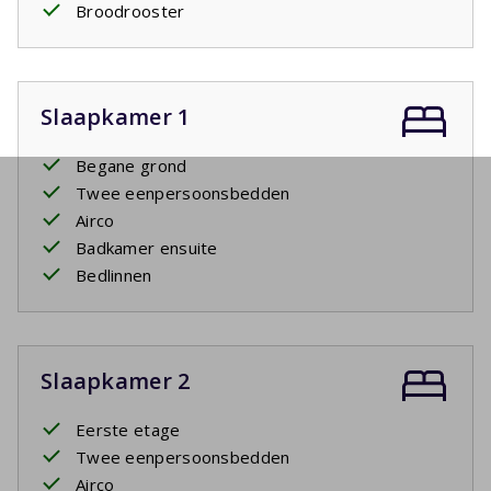
Broodrooster
Slaapkamer 1
Begane grond
Twee eenpersoonsbedden
Airco
Badkamer ensuite
Bedlinnen
Slaapkamer 2
Eerste etage
Twee eenpersoonsbedden
Airco