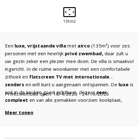
135m2
Een
luxe, vrijstaande villa
met
airco
(135m²) voor zes
personen met een heerlijk
privé zwembad,
daar zult u
uw gezin zeker een plezier mee doen. De villa is smaakvol
ingericht. In de ruime woonkamer met een comfortabele
zithoek en
flatscreen TV met internationale
zenders
en wifi kunt u aangenaam ontspannen. De
luxe
is
ook in de keuken goed zichtbaar, deze is
zeer
Privézwembad open: 18/4/2026 - 24/10/2026
compleet
en van alle gemakken voorzien: kookplaat,
vaatwasser, koelkast met vriesvak, oven, magnetron en
Meer tonen
in de garage een wasmachine en droger. Op de begane
grond is de
masterbedroom
met twee comfortabele
eenpersoons boxspringbedden en
badkamer
ensuite
met bad en/of douche en wastafel. Op de eerste