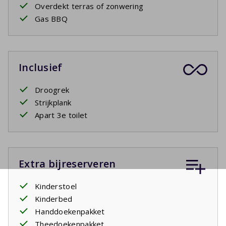
Overdekt terras of zonwering
Gas BBQ
Inclusief
Droogrek
Strijkplank
Apart 3e toilet
Extra bijreserveren
Kinderstoel
Kinderbed
Handdoekenpakket
Theedoekenpakket