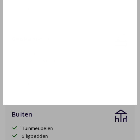
Toilet
Föhn
Badkamer 2
Eerste etage
Dubbele wastafel
Inloopdouche
Toilet
Föhn
Buiten
Tuinmeubelen
6 ligbedden