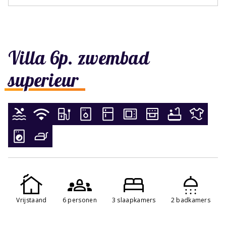
Villa 6p. zwembad
superieur
Vrijstaand
6 personen
3 slaapkamers
2 badkamers