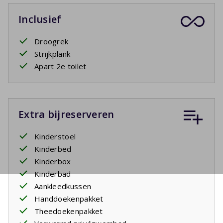
Inclusief
Droogrek
Strijkplank
Apart 2e toilet
Extra bijreserveren
Kinderstoel
Kinderbed
Kinderbox
Kinderbad
Aankleedkussen
Handdoekenpakket
Theedoekenpakket