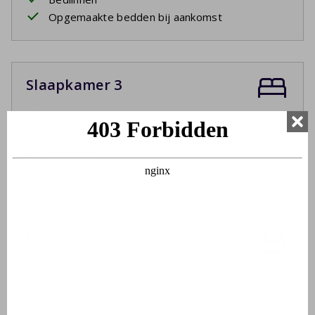
Opgemaakte bedden bij aankomst
Slaapkamer 3
Twee eenpersoonsbedden
Boxspringbedden
Bedlinnen
Opgemaakte bedden bij aankomst
Badkamer 1
Wastafel
Ligbad
Douchecabine