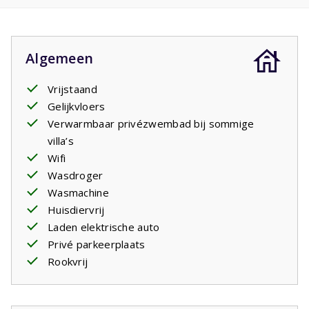
terrasdeuren geven toegang tot een ruim
overdekt
terras
met gerieflijke tuinstoelen. U kijkt uit over de
diepe tuin van meer dan 100 meter met een eigen
ven
.
Algemeen
terwijl u aan de voorzijde zicht hebt op de 27 holes
golfbaan. In de tuin ligt een groot zwembad (11m x 5m)
Vrijstaand
met zonneterras en ligbedden. Het zwembad is in diepte
Gelijkvloers
aflopend zodat ook kleinere kinderen er goed in kunnen
Verwarmbaar privézwembad bij sommige
spelen. Het zwembad is geopend vanaf de vierde week
villa’s
van april tot de vierde week in september en is
Wifi
verwarmbaar
. U kunt dit evt. als betalende voorkeur bij
Wasdroger
uw boeking doorgeven. Diverse villa's hebben een
Wasmachine
oplaadpunt om
elektrische auto's
op te laden. Indien
Huisdiervrij
dat het geval is kunt u dit als optioneel artikel bijboeken.
Laden elektrische auto
Het betreft een standaard stopcontact net als alle
Privé parkeerplaats
andere stopcontacten in het huis. U dient evt. zelf een
Rookvrij
verloopstekker mee te nemen.