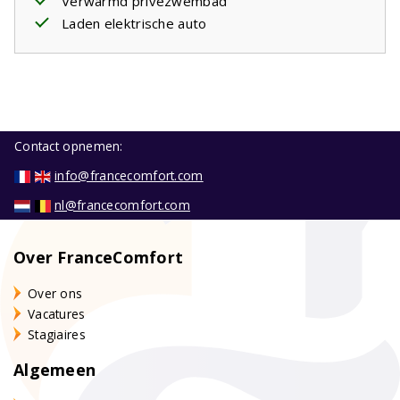
Verwarmd privézwembad
Laden elektrische auto
Contact opnemen:
info@francecomfort.com
nl@francecomfort.com
Over FranceComfort
Over ons
Vacatures
Stagiaires
Algemeen