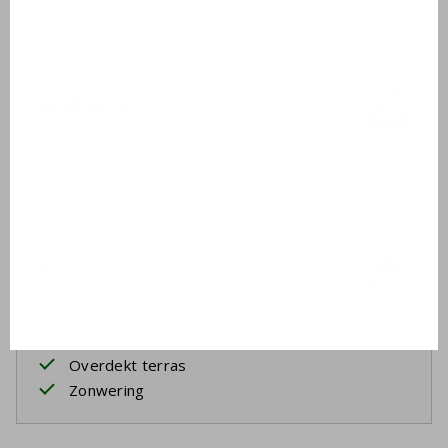
Toilet
Badkamer 2
Wastafel
Douchecabine
Buiten
Tuinmeubelen
2 ligbedden
Overdekt terras
Zonwering