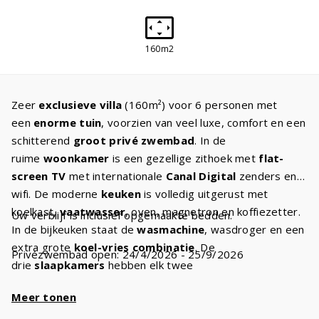
160m2
Zeer
exclusieve villa
(160m²) voor 6 personen met
een
enorme tuin
, voorzien van veel luxe, comfort en een
schitterend
groot privé zwembad
. In de
ruime
woonkamer
is een gezellige zithoek met
flat-
screen TV
met internationale
Canal Digital
zenders en
wifi. De moderne
keuken
is volledig uitgerust met
koelkast,
vaatwasser
, oven, magnetron en koffiezetter.
Uw verblijf is inclusief opgemaakte bedden.
In de bijkeuken staat de
wasmachine
, wasdroger en een
extra grote
koel-vries combinatie
. De
Privézwembad open: 24/4/2026 - 25/9/2026
drie
slaapkamers
hebben elk twee
comfortabele
boxspringbedden
. Er zijn
twee
Meer tonen
badkamers
met een bad en/of douche, wastafel en
toilet. Daarnaast is er nog een apart tweede toilet. De