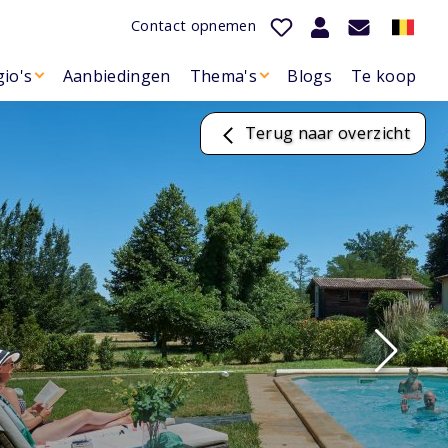
Contact opnemen
io's
Aanbiedingen
Thema's
Blogs
Te koop
Terug naar overzicht