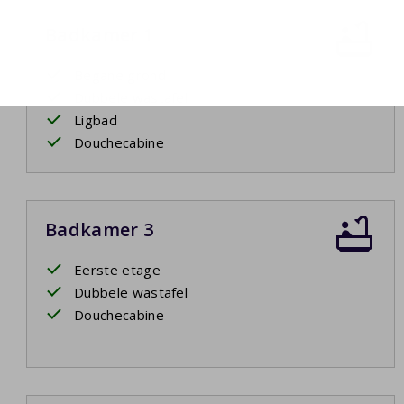
Badkamer 1
Begane grond
Dubbele wastafel
Ligbad
Douchecabine
Badkamer 3
Eerste etage
Dubbele wastafel
Douchecabine