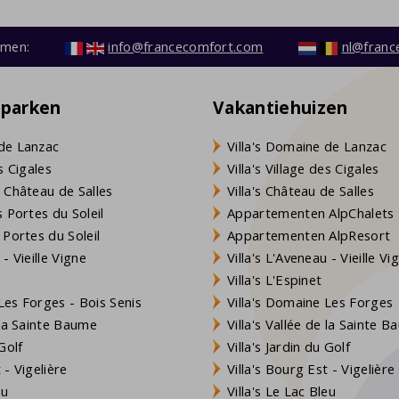
emen:
info@francecomfort.com
nl@franc
eparken
Vakantiehuizen
de Lanzac
Villa's Domaine de Lanzac
s Cigales
Villa's Village des Cigales
 Château de Salles
Villa's Château de Salles
 Portes du Soleil
Appartementen AlpChalets
 Portes du Soleil
Appartementen AlpResort
- Vieille Vigne
Villa's L'Aveneau - Vieille Vi
Villa's L'Espinet
es Forges - Bois Senis
Villa's Domaine Les Forges
 la Sainte Baume
Villa's Vallée de la Sainte 
Golf
Villa's Jardin du Golf
- Vigelière
Villa's Bourg Est - Vigelière
eu
Villa's Le Lac Bleu