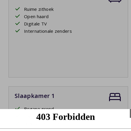
Ruime zithoek
Open haard
Digitale TV
Internationale zenders
Slaapkamer 1
Begane grond
Twee eenpersoonsbedden
Boxspringbedden
Badkamer ensuite