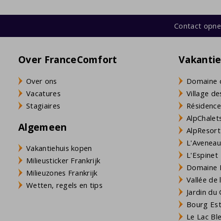
Contact opn
Over FranceComfort
Vakanti
Over ons
Domaine 
Vacatures
Village de
Stagiaires
Résidence
AlpChalets
Algemeen
AlpResort
L'Aveneau 
Vakantiehuis kopen
L'Espinet
Milieusticker Frankrijk
Domaine L
Milieuzones Frankrijk
Vallée de
Wetten, regels en tips
Jardin du 
Bourg Est 
Le Lac Bl