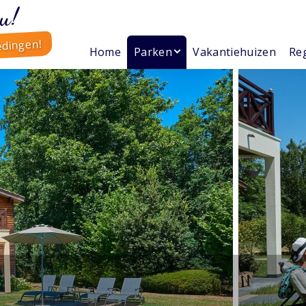
u!
edingen!
Home
Parken
Vakantiehuizen
Reg