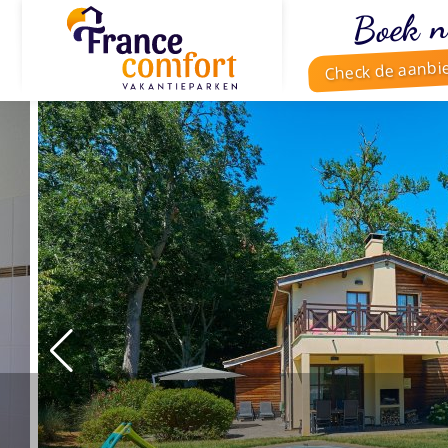
Boek n
Check de aanbi