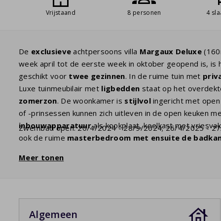
Vrijstaand
8 personen
4 sl
De
exclusieve
achtpersoons villa
Margaux Deluxe
(160
week april tot de eerste week in oktober geopend is, is
geschikt voor
twee gezinnen
. In de ruime tuin met
priv
Luxe tuinmeubilair met
ligbedden
staat op het overdekte
zomerzon
. De woonkamer is
stijlvol
ingericht met open
of -prinsessen kunnen zich uitleven in de open keuken m
inbouwapparatuur
als kookplaat, koelkast met vriesv
Zwembad open: 20/4/2024 - 28/9/2024; 26/4/2025 - 2
ook de ruime
masterbedroom met ensuite de badka
eerste verdieping zijn drie slaapkamers. Een slaapkam
Meer tonen
dubbele wastafel. De twee andere slaapkamers kunnen 
een douchecabine en een dubbele wastafel heeft. Er is e
waterpret
in de tuin wil hebben, is dit dé ideale villa!
Algemeen