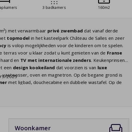
aapkamers
3 badkamers
160m2
m²) met verwarmbaar
privé zwembad
dat vanaf derde
 het
topmodel
in het kasteelpark Château de Salles en zeer
acy
is volop mogelijkheden voor de kinderen om te spelen.
 terras voor u klaar zodat u kunt genieten van de
Franse
 haard en
TV met internationale zenders
. Keukenprinsen
et een
design kookeiland
dat voorzien is van
luxe
ak, vaatwasser, oven en magnetron. Op de begane grond is
7/9/2025
mer
met ligbad, douchecabine en dubbele wastafel. Op de
er met ensuite een badkamer met
ligbad
, douchecabine en
samen gebruik maken van de separate
derde badkamer
die
en apart 2e toilet. Voor iedereen die
ruimte én
Woonkamer