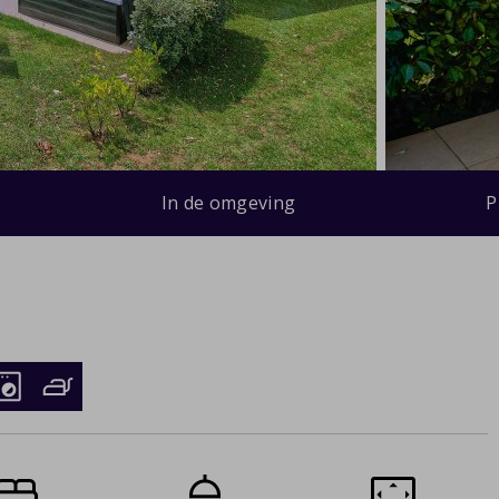
In de omgeving
P