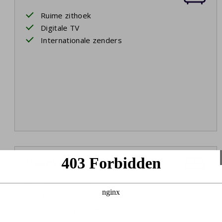
Ruime zithoek
Digitale TV
Internationale zenders
Slaapkamer 1
Begane grond
Twee eenpersoonsbedden
Boxspringbedden
Badkamer ensuite