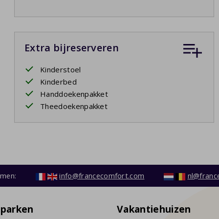
Extra bijreserveren
Kinderstoel
Kinderbed
Handdoekenpakket
Theedoekenpakket
emen:
info@francecomfort.com
nl@franc
eparken
Vakantiehuizen