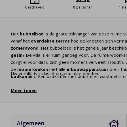
Geschakeld
8 personen
4 sl
Het
bubbelbad
is de grote blikvanger van deze ruime v
vanaf het
overdekte terras
hoe de kinderen zich vermak
zomeravond
. Het bubbelbad is het gehele jaar beschik
gezin
? De villa is er ruim genoeg voor. De ruime woonk
zorgt ervoor dat u zich geen moment verveelt. Houdt u 
de
mooie keuken
met alle
inbouwapparatuur
die u thu
Uw verblijf is inclusief opgemaakte bedden.
badkamers
. Een badkamer met douche en wastafel is en
masterbedroom heeft twee comfortabele eenpersoons
eerste etage. Daar is ook de tweede badkamer een bad me
Meer tonen
Algemeen