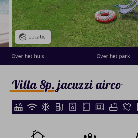
Locatie
Over het huis
Over het park
Villa 8p. jacuzzi airco