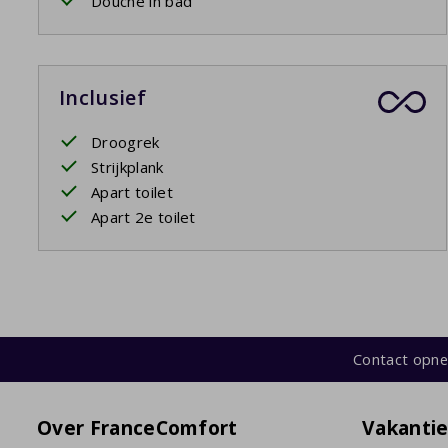
Douche in bad
Inclusief
Droogrek
Strijkplank
Apart toilet
Apart 2e toilet
Contact opn
Over FranceComfort
Vakanti