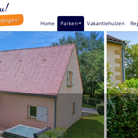
u!
edingen!
Home
Parken
Vakantiehuizen
Reg