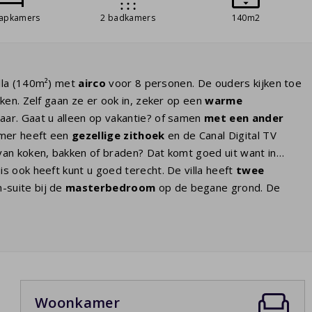
aapkamers
2 badkamers
140m2
illa (140m²) met
airco
voor 8 personen. De ouders kijken toe
en. Zelf gaan ze er ook in, zeker op een
warme
baar. Gaat u alleen op vakantie? of samen
met een ander
amer heeft een
gezellige zithoek
en de Canal Digital TV
van koken, bakken of braden? Dat komt goed uit want in
is ook heeft kunt u goed terecht. De villa heeft
twee
-suite bij de
masterbedroom
op de begane grond. De
boxspringbedden
net als de drie slaapkamers op de
t douche en wastafel. Er is een apart toilet.
Woonkamer