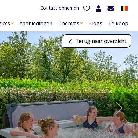
Contact opnemen
io's
Aanbiedingen
Thema's
Blogs
Te koop
Terug naar overzicht