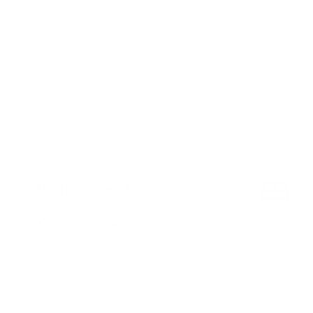
Bedlinnen
Opgemaakte bedden bij aankomst
Slaapkamer 3
Eerste etage
Twee eenpersoonsbedden
Boxspringbedden
Bedlinnen
Opgemaakte bedden bij aankomst