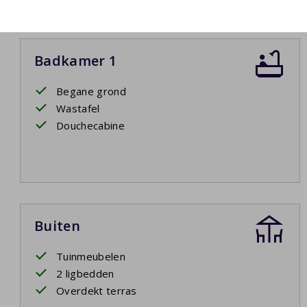
Badkamer 1
Begane grond
Wastafel
Douchecabine
Buiten
Tuinmeubelen
2 ligbedden
Overdekt terras