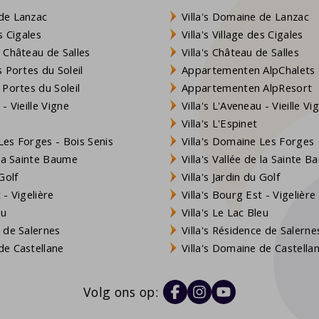
de Lanzac
Villa's Domaine de Lanzac
s Cigales
Villa's Village des Cigales
 Château de Salles
Villa's Château de Salles
 Portes du Soleil
Appartementen AlpChalets
 Portes du Soleil
Appartementen AlpResort
- Vieille Vigne
Villa's L'Aveneau - Vieille Vi
Villa's L'Espinet
es Forges - Bois Senis
Villa's Domaine Les Forges
 la Sainte Baume
Villa's Vallée de la Sainte 
Golf
Villa's Jardin du Golf
- Vigelière
Villa's Bourg Est - Vigelière
eu
Villa's Le Lac Bleu
 de Salernes
Villa's Résidence de Salerne
e Castellane
Villa's Domaine de Castella
Volg ons op: