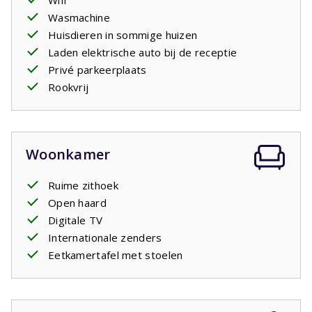
Wifi
douche. Op de etage is de
tweede badkamer
, ook met
Wasmachine
ligbad, dubbele wastafel en aparte douche. Er zijn twee
Huisdieren in sommige huizen
aparte toiletten. In de berging staat de wasmachine.
Laden elektrische auto bij de receptie
Privé parkeerplaats
Rookvrij
Woonkamer
Ruime zithoek
Open haard
Digitale TV
Internationale zenders
Eetkamertafel met stoelen