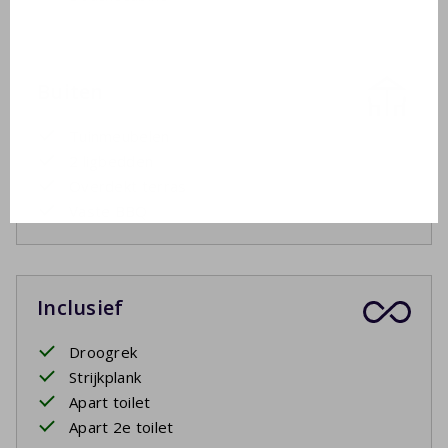
Buiten
Tuinmeubelen
2 ligbedden
Overdekt terras
Vaste BBQ
Inclusief
Droogrek
Strijkplank
Apart toilet
Apart 2e toilet