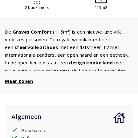
2 badkamers
115m2
De
Graves Comfort
(115m²) is een nieuwe luxe villa
voor zes personen. De royale woonkamer heeft
een
sfeervolle zithoek
met een flatscreen TV met
internationale zenders, een open haard en een eethoek.
In de open keuken staat een
design kookeiland
met
inbouwapparatuur waarmee u de heerlijkste gerechten
kunt bereiden. Grote deuren geven toegang tot
Meer tonen
het
overdekte terras
met luxe tuinmeubilair en
ligbedden. Kinderen kunnen in deze ruime tuin prima
spelen. Aan een goede nachtrust is ook gedacht.
Comfortabele
boxspringbedden
staan klaar, twee
Algemeen
eenpersoonsbedden op alledrie de slaapkamers. Een
slaapkamer is op de
begane grond
met een
badkamer
Geschakeld
ensuite
met ligbad, dubbele wastafel en een aparte