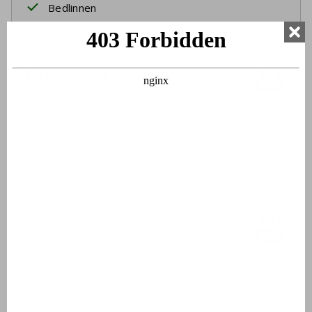
Bedlinnen
Badkamer 1
Begane grond
Dubbele wastafel
Ligbad
Douchecabine
Badkamer 2
Eerste etage
Dubbele wastafel
Ligbad
Douchecabine