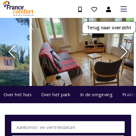
Terug naar overzicht
Over het huis
Over het park
In de omgeving
Prakti