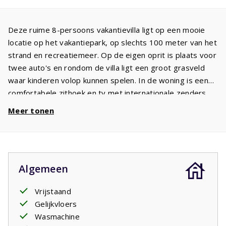
Deze ruime 8-persoons vakantievilla ligt op een mooie
locatie op het vakantiepark, op slechts 100 meter van het
strand en recreatiemeer. Op de eigen oprit is plaats voor
twee auto's en rondom de villa ligt een groot grasveld
waar kinderen volop kunnen spelen. In de woning is een
comfortabele zithoek en tv met internationale zenders.
De open keuken is volledig uitgerust met een koelkast,
Meer tonen
vriezer, vaatwasser, inductiekookplaat en oven. Aan de
ruime eettafel is plaats voor acht personen. Vanuit de
keuken bereikt u de bijkeuken.
De villa beschikt over drie ruime slaapkamers met
Algemeen
voldoende kastruimte. De masterbedroom heeft een
badkamer ensuite met wastafel, inloopdouche en toilet.
Vrijstaand
De tweede slaapkamer heeft twee bedden en de derde
Gelijkvloers
slaapkamer is ingericht met twee stapelbedden. De
Wasmachine
gasten van deze slaapkamers maken gebruik van de