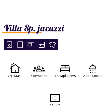
Villa 8p. jacuzzi
Vrijstaand
8 personen
3 slaapkamers
2 badkamers
110m2