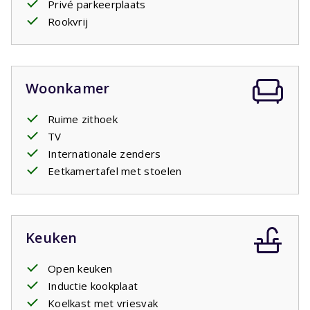
Privé parkeerplaats
tweede badkamer met wastafel en inloopdouche en een
Rookvrij
apart toilet. In het vakantiehuis is ook een wasmachine.
Op het overdekte terras met tuinmeubilair kunt u met
elkaar tot laat in de avond genieten van een glas wijn om
daarmee de dag af te sluiten.
Woonkamer
Ruime zithoek
TV
Internationale zenders
Eetkamertafel met stoelen
Keuken
Open keuken
Inductie kookplaat
Koelkast met vriesvak