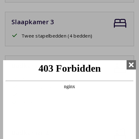
Slaapkamer 3
Twee stapelbedden (4 bedden)
Badkamer 1
Wastafel
Inloopdouche
Toilet
Föhn
Badkamer 2