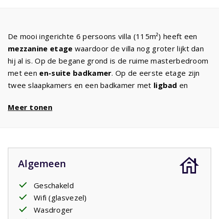
De mooi ingerichte 6 persoons villa (115m²) heeft een
mezzanine etage
waardoor de villa nog groter lijkt dan
hij al is. Op de begane grond is de ruime masterbedroom
met een
en-suite badkamer
. Op de eerste etage zijn
twee slaapkamers en een badkamer met
ligbad
en
douche. In iedere slaapkamer staan
Meer tonen
twee
boxspringbedden
. De keuken is uitgerust met
apparatuur
zoals een vaatwasser, magnetron, oven,
kookplaat en koffiezetapparaat en
een
wasmachine/droger
. In de
comfortabele
woonkamer
staat een comfortabele zithoek met
Canal
Algemeen
Digital TV
waardoor u gegarandeerd geniet van een
gezellige avond samen.
Geschakeld
Wifi (glasvezel)
Uw verblijf is inclusief opgemaakte bedden.
Wasdroger