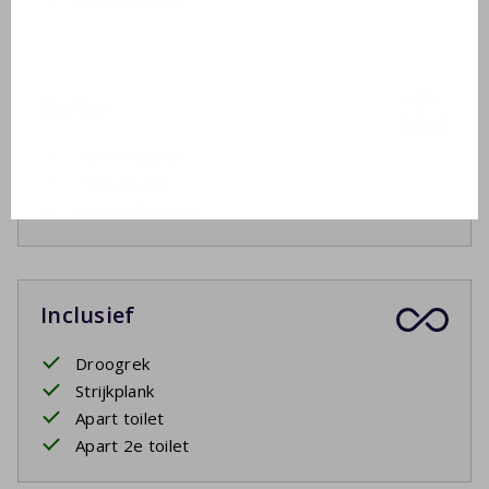
Douche in bad
Buiten
Tuinmeubelen
2 ligbedden
Overdekt terras
Inclusief
Droogrek
Strijkplank
Apart toilet
Apart 2e toilet