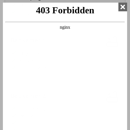
Bedlinnen
Opgemaakte bedden bij aankomst
Badkamer 1
Begane grond
Wastafel
Douchecabine
Badkamer 2
Eerste etage
Wastafel
Ligbad