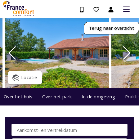
Terug naar overzicht
Locatie
Over het huis
Over het park
In de omgeving
Prakti