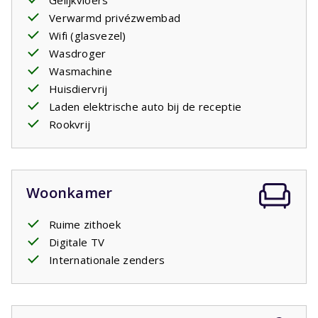
Gelijkvloers
een
overdekte veranda
van 50m2 en grote tuin van ca.
Verwarmd privézwembad
500m2 met veel
privacy
.
Wifi (glasvezel)
Wasdroger
Uw verblijf is inclusief opgemaakte bedden.
Wasmachine
Huisdiervrij
Privézwembad open: 18/4/2026 - 26/9/2026
Laden elektrische auto bij de receptie
Rookvrij
Woonkamer
Ruime zithoek
Digitale TV
Internationale zenders