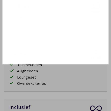
Badkamer 2
Begane grond
Wastafel
Douchecabine
Buiten
Tuinmeubelen
4 ligbedden
Loungeset
Overdekt terras
Inclusief