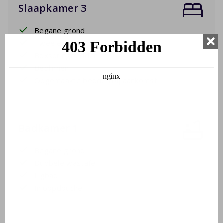
Slaapkamer 3
Begane grond
Twee eenpersoonsbedden
Boxspringbedden
Bedlinnen
Opgemaakte bedden bij aankomst
Badkamer 1
Begane grond
Dubbele wastafel
Ligbad
Inloopdouche