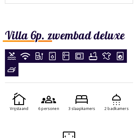
Villa 6p. zwembad deluxe
Vrijstaand
6 personen
3 slaapkamers
2 badkamers