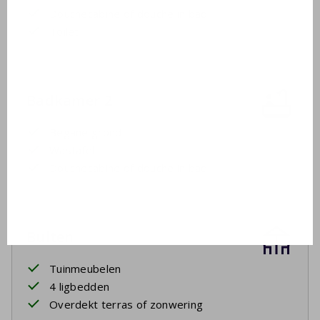
Douchecabine of douche in bad
Toilet
Badkamer 2
Begane grond
Wastafel
Douchecabine of douche in bad
Buiten
Tuinmeubelen
4 ligbedden
Overdekt terras of zonwering