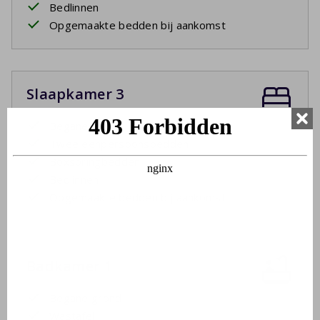
Bedlinnen
Opgemaakte bedden bij aankomst
Slaapkamer 3
Begane grond
Twee eenpersoonsbedden
Boxspringbedden
Bedlinnen
Opgemaakte bedden bij aankomst
Badkamer 1
Begane grond
Wastafel