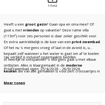
115m2
Heeft u een
groot gezin
? Gaan opa en oma mee? Of
gaat u met
vrienden
op vakantie? Deze ruime villa
(115m²) voor zes personen is daar zeker geschikt voor.
En extra aantrekkelijk is de luxe van een
privé zwembad
.
Of het nu 's morgens vroeg of laat in de avond is, u
bepaalt zelf wanneer u het water in gaat om af te koelen
Uw verblijf is inclusief opgemaakte bedden.
of heerlijk te ontspannen. 's Morgens gaat u met elkaar
ontbijten. Alles is klaargemaakt in de
moderne
Privézwembad open: 25/4/2026 - 26/9/2026
keuken
die van alle gemakken is voorzien: croissantjes in
een broodmandje, jus d'orange in een karaf, gezellig! In
de ruime woonkamer staat een
Meer tonen
sfeervolle zithoek
. Wat
gaat u doen? TV kijken met
Canal Digital
of zonnen op
een van de ligstoelen bij het zwembad. 's Avonds staan
comfortabele
boxspringbedden
voor u klaar voor een