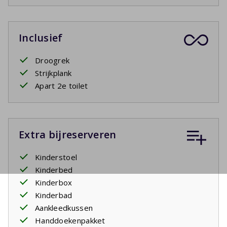
Inclusief
Droogrek
Strijkplank
Apart 2e toilet
Extra bijreserveren
Kinderstoel
Kinderbed
Kinderbox
Kinderbad
Aankleedkussen
Handdoekenpakket