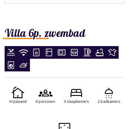
Villa 6p. zwembad
Vrijstaand
6 personen
3 slaapkamers
2 badkamers