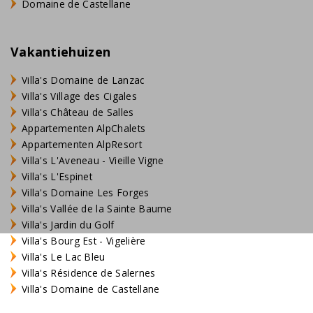
Domaine de Castellane
Vakantiehuizen
Villa's Domaine de Lanzac
Villa's Village des Cigales
Villa's Château de Salles
Appartementen AlpChalets
Appartementen AlpResort
Villa's L'Aveneau - Vieille Vigne
Villa's L'Espinet
Villa's Domaine Les Forges
Villa's Vallée de la Sainte Baume
Villa's Jardin du Golf
Villa's Bourg Est - Vigelière
Villa's Le Lac Bleu
Villa's Résidence de Salernes
Villa's Domaine de Castellane