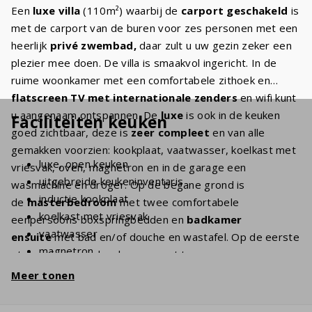
Een
luxe villa
(110m²) waarbij de
carport geschakeld
is
met de carport van de buren voor zes personen met een
heerlijk
privé zwembad,
daar zult u uw gezin zeker een
plezier mee doen. De villa is smaakvol ingericht. In de
ruime woonkamer met een comfortabele zithoek en
flatscreen TV met internationale zenders
en wifi kunt
u aangenaam ontspannen. De
luxe
is ook in de keuken
Faciliteiten keuken
goed zichtbaar, deze is
zeer compleet
en van alle
gemakken voorzien: kookplaat, vaatwasser, koelkast met
luxe, open keuken
vriesvak, oven, magnetron en in de garage een
uitgebreide keukeninventaris
wasmachine en droger. Op de begane grond is
inductie kookplaat
de
masterbedroom
met twee comfortabele
koelkast met vriesvak
eenpersoons boxspringbedden en
badkamer
vaatwasser
ensuite
met bad en/of douche en wastafel. Op de eerste
magnetron
etage zijn twee slaapkamers met twee eenpersoons
oven
boxspringbedden. De
tweede badkamer
heeft een bad
Meer tonen
koffiezetapparaat (filtermaling + Nespresso)
en/of douche, wastafel en toilet. Door de grote
waterkoker
schuifdeuren komt u op het ruime en
overdekte terras
.