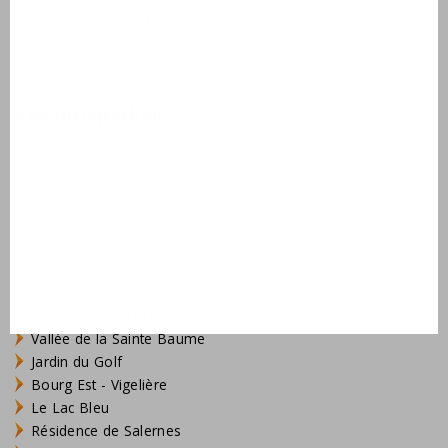
Milieuzones Frankrijk
Wetten, regels en tips
Vakantieparken
Domaine de Lanzac
Village des Cigales
Résidence Château de Salles
AlpChalets Portes du Soleil
AlpResort Portes du Soleil
L'Aveneau - Vieille Vigne
L'Espinet
Domaine Les Forges - Bois Senis
Vallée de la Sainte Baume
Jardin du Golf
Bourg Est - Vigelière
Le Lac Bleu
Résidence de Salernes