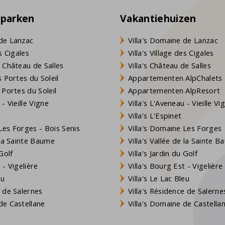
eparken
Vakantiehuizen
de Lanzac
Villa's Domaine de Lanzac
s Cigales
Villa's Village des Cigales
 Château de Salles
Villa's Château de Salles
 Portes du Soleil
Appartementen AlpChalets
 Portes du Soleil
Appartementen AlpResort
- Vieille Vigne
Villa's L'Aveneau - Vieille Vi
Villa's L'Espinet
es Forges - Bois Senis
Villa's Domaine Les Forges
 la Sainte Baume
Villa's Vallée de la Sainte 
Golf
Villa's Jardin du Golf
- Vigelière
Villa's Bourg Est - Vigelière
eu
Villa's Le Lac Bleu
 de Salernes
Villa's Résidence de Salerne
e Castellane
Villa's Domaine de Castella