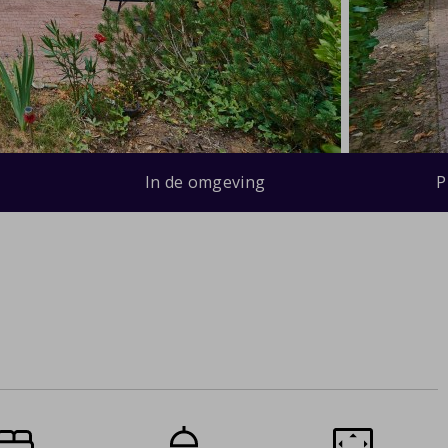
In de omgeving
P