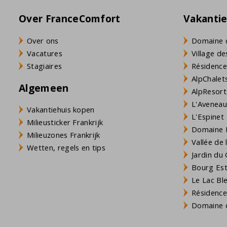
Over FranceComfort
Vakanti
Over ons
Domaine 
Vacatures
Village de
Stagiaires
Résidence
AlpChalets
Algemeen
AlpResort
L'Aveneau 
Vakantiehuis kopen
L'Espinet
Milieusticker Frankrijk
Domaine L
Milieuzones Frankrijk
Vallée de
Wetten, regels en tips
Jardin du 
Bourg Est 
Le Lac Bl
Résidence
Domaine d