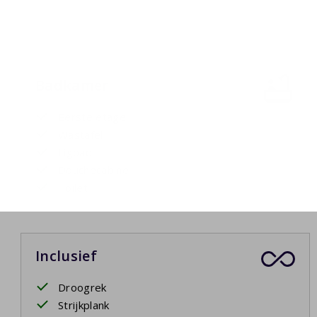
Badkamer
Eerste etage
Wastafel
Ligbad
Douchecabine
Toilet
Inclusief
Droogrek
Strijkplank