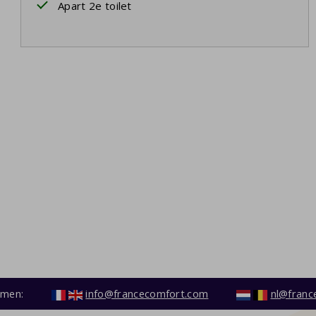
Apart 2e toilet
emen:
info@francecomfort.com
nl@franc