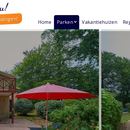
u!
edingen!
Home
Parken
Vakantiehuizen
Reg