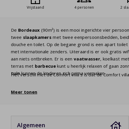
Vrijstaand
4 personen
2 sl
De
Bordeaux
(90m²) is een mooi ingerichte vier persoon
twee
slaapkamers
met twee eenpersoonsbedden, beid
douche en toilet. Op de begane grond is een apart toile
met internationale zenders. Uiteraard is er ook gratis wi
aan niets ontbreken. Er is een
vaatwasser
, koelkast me
terras met
barbecue
kunt u heerlijk relaxen of gaan zo
tuin
kunnen de kinderen zich prima vermaken.
Het verschil met de Comfort villa's is dat de Comfort vi
Meer tonen
Algemeen