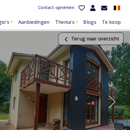
Contact opnemen
io's
Aanbiedingen
Thema's
Blogs
Te koop
Terug naar overzicht