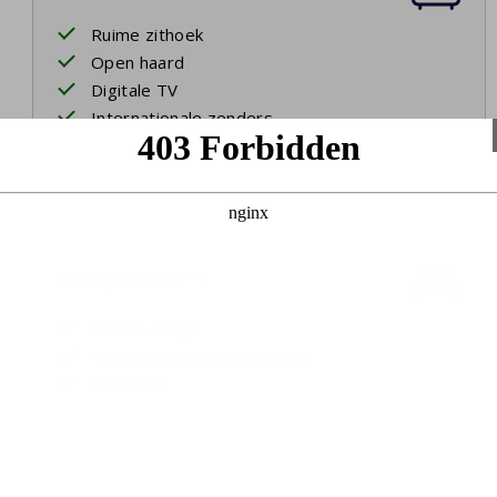
Ruime zithoek
Open haard
Digitale TV
Internationale zenders
Slaapkamer 1
Eerste etage
Twee eenpersoonsbedden
Bedlinnen