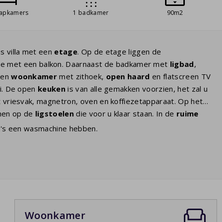
aapkamers
1 badkamer
90m2
s villa met een
etage
. Op de etage liggen de
e met een balkon. Daarnaast de badkamer met
ligbad
,
t en
woonkamer
met zithoek,
open haard
en flatscreen TV
fi. De open
keuken
is van alle gemakken voorzien, het zal u
t vriesvak, magnetron, oven en koffiezetapparaat. Op het
nnen op de
ligstoelen
die voor u klaar staan. In de
ruime
lla's een wasmachine hebben.
Woonkamer