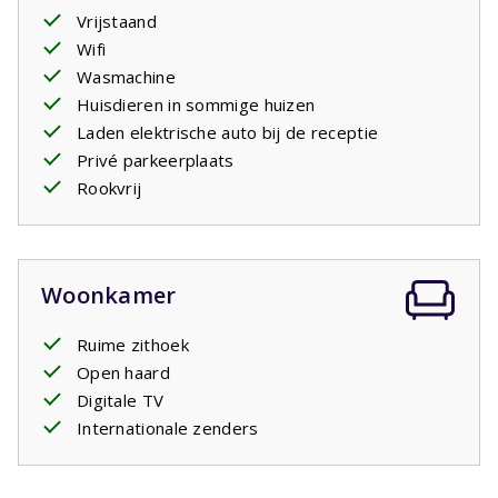
Vrijstaand
twee
ligstoelen
. In de
ruime tuin
kunnen de kinderen
Wifi
zich goed vermaken.
Wasmachine
Huisdieren in sommige huizen
Laden elektrische auto bij de receptie
Privé parkeerplaats
Rookvrij
Woonkamer
Ruime zithoek
Open haard
Digitale TV
Internationale zenders