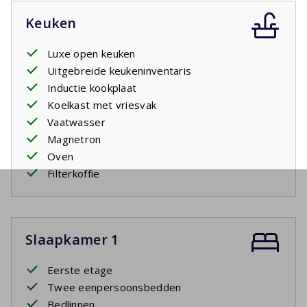
Keuken
Luxe open keuken
Uitgebreide keukeninventaris
Inductie kookplaat
Koelkast met vriesvak
Vaatwasser
Magnetron
Oven
Filterkoffie
Slaapkamer 1
Eerste etage
Twee eenpersoonsbedden
Bedlinnen