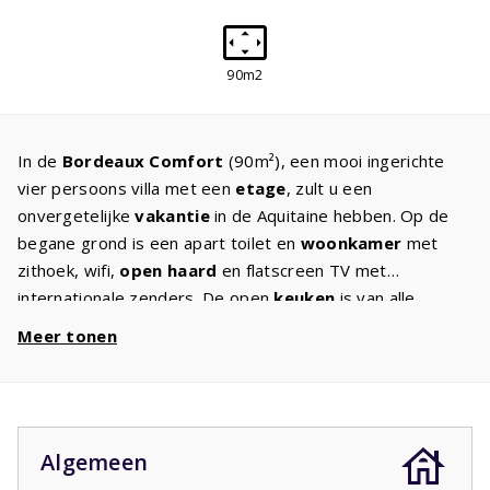
90m2
In de
Bordeaux Comfort
(90m²), een mooi ingerichte
vier persoons villa met een
etage
, zult u een
onvergetelijke
vakantie
in de Aquitaine hebben. Op de
begane grond is een apart toilet en
woonkamer
met
zithoek, wifi,
open haard
en flatscreen TV met
internationale zenders. De open
keuken
is van alle
gemakken voorzien zoals een
vaatwasser
, koelkast met
Meer tonen
vriesvak, magnetron, oven en koffiezetapparaat. Op de
etage is de badkamer met
ligbad
, douche en toilet.
Daarnaast de twee
slaapkamers
met twee
eenpersoonsbedden, beide met een balkon. Steekt u
Algemeen
graag de
barbecue
aan? Deze staat al klaar voor u op
het terras met eromheen een comfortabel tuinset met