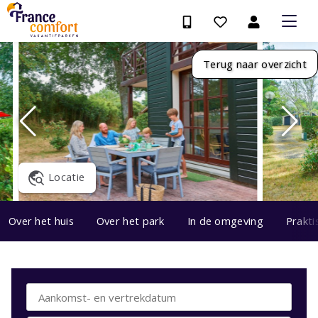
Terug naar overzicht
Locatie
Over het huis
Over het park
In de omgeving
Prakti