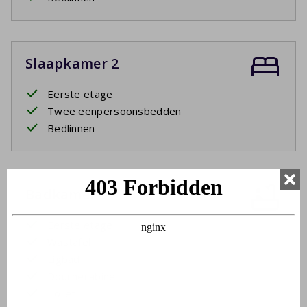
Slaapkamer 2
Eerste etage
Twee eenpersoonsbedden
Bedlinnen
Badkamer
Eerste etage
Wastafel
Ligbad
Douchecabine
Toilet