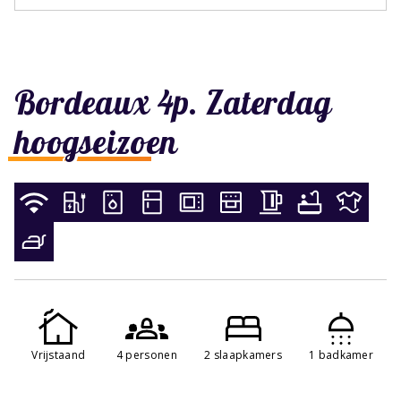
Bordeaux 4p. Zaterdag
hoogseizoen
Vrijstaand
4 personen
2 slaapkamers
1 badkamer