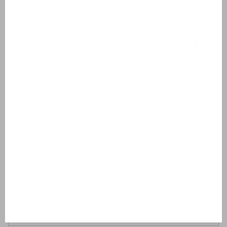
Buiten
Tuinmeubelen
2 ligbedden
Overdekt terras
Vaste BBQ
Inclusief
Droogrek
Strijkplank
Apart toilet
Apart 2e toilet