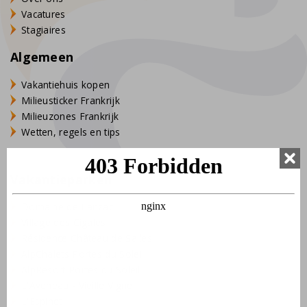
Vacatures
Stagiaires
Algemeen
Vakantiehuis kopen
Milieusticker Frankrijk
Milieuzones Frankrijk
Wetten, regels en tips
Vakantieparken
Domaine de Lanzac
Village des Cigales
Résidence Château de Salles
AlpChalets Portes du Soleil
AlpResort Portes du Soleil
L'Aveneau - Vieille Vigne
L'Espinet