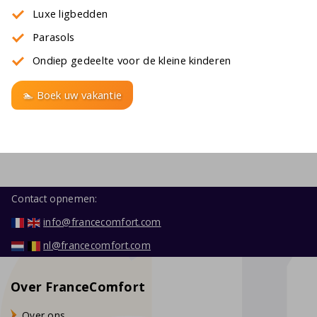
Luxe ligbedden
Parasols
Ondiep gedeelte voor de kleine kinderen
🏊 Boek uw vakantie
Contact opnemen:
info@francecomfort.com
nl@francecomfort.com
Over FranceComfort
Over ons