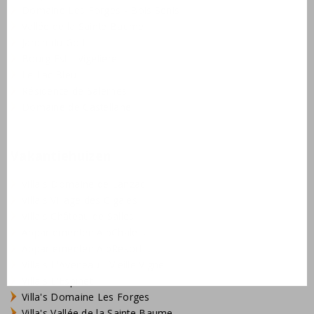
Domaine Les Forges - Bois Senis
Vallée de la Sainte Baume
Jardin du Golf
Bourg Est - Vigelière
Le Lac Bleu
Résidence de Salernes
Domaine de Castellane
Vakantiehuizen
Villa's Domaine de Lanzac
Villa's Village des Cigales
Villa's Château de Salles
Appartementen AlpChalets
Appartementen AlpResort
Villa's L'Aveneau - Vieille Vigne
Villa's L'Espinet
Villa's Domaine Les Forges
Villa's Vallée de la Sainte Baume