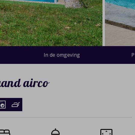
In de omgeving
P
aand airco