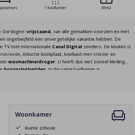
aapkamers
1 badkamer
85m2
e Dordogne:
vrijstaand
, van alle gemakken voorzien en met
llen ongetwijfeld een onvergetelijke vakantie hebben. De
le TV met internationale
Canal Digital
zenders. De keuken is
on/oven, inductie kookplaat, koelkast met vriezer en
 een
wasmachine/droger
. U hoeft dus niet zoveel kleding
le
boxspringbedden
. In de ruime badkamer is
 terras
heeft u zicht op het extra grote
privé zwembad
.
7 - 25/9/2027
Woonkamer
Ruime zithoek