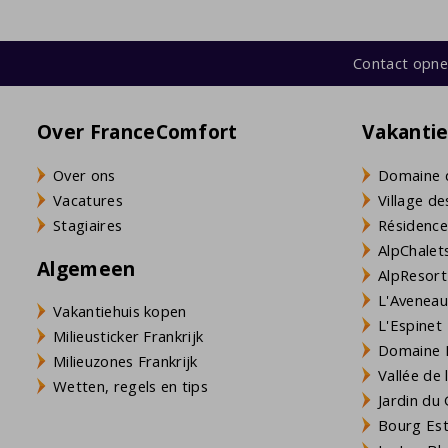
Contact opn
Over FranceComfort
Vakanti
Over ons
Domaine 
Vacatures
Village de
Stagiaires
Résidence
AlpChalets
Algemeen
AlpResort
L'Aveneau 
Vakantiehuis kopen
L'Espinet
Milieusticker Frankrijk
Domaine L
Milieuzones Frankrijk
Vallée de
Wetten, regels en tips
Jardin du 
Bourg Est 