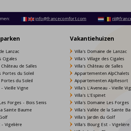
emen:
info@francecomfort.com
nl@franc
eparken
Vakantiehuizen
de Lanzac
Villa's Domaine de Lanzac
s Cigales
Villa's Village des Cigales
 Château de Salles
Villa's Château de Salles
 Portes du Soleil
Appartementen AlpChalets
 Portes du Soleil
Appartementen AlpResort
- Vieille Vigne
Villa's L'Aveneau - Vieille Vi
Villa's L'Espinet
es Forges - Bois Senis
Villa's Domaine Les Forges
 la Sainte Baume
Villa's Vallée de la Sainte 
Golf
Villa's Jardin du Golf
- Vigelière
Villa's Bourg Est - Vigelière