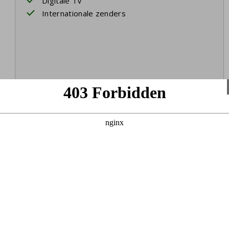
Digitale TV
Internationale zenders
Slaapkamer 1
Begane grond
Twee eenpersoonsbedden
Boxspringbedden
Bedlinnen
Opgemaakte bedden bij aankomst