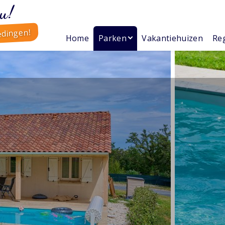
u!
edingen!
Home
Parken
Vakantiehuizen
Reg