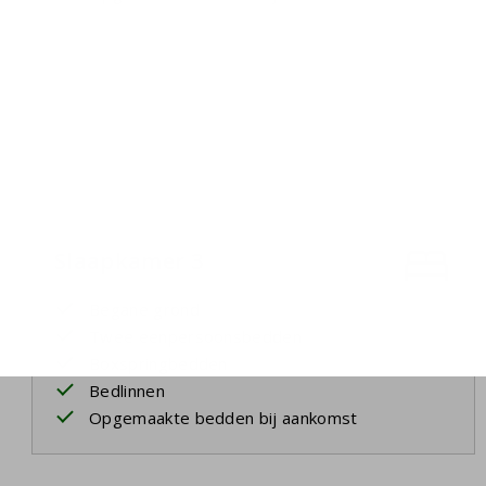
Slaapkamer 3
Begane grond
Twee eenpersoonsbedden
Boxspringbedden
Bedlinnen
Opgemaakte bedden bij aankomst