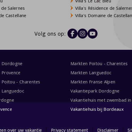
eu
Villa's Le Lac Bleu
 de Salernes
Villa's Résidence de Salerne
e Castellane
Villa's Domaine de Castella
Volg ons op:
s Dordogne
Markten Poitou - Charentes
s Provence
Markten Languedoc
s Poitou - Charentes
Markten Franse Alpen
s Languedoc
Vakantiepark Dordogne
rdogne
Vakantiehuis met zwembad in 
ovence
Vakantiehuis bij Bordeaux
gen over uw vakantie
Privacy statement
Disclaimer
S