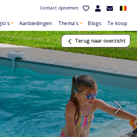
Contact opnemen
io's
Aanbiedingen
Thema's
Blogs
Te koop
Terug naar overzicht