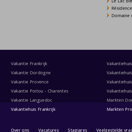
Le Lac Bl
Résidence
Domaine d
Vakantie Frankrijk
Vakantiehui
Vakantie Dordogne
Vakantiehui
Vakantie Provence
Vakantiehui
Vakantie Poitou - Charentes
Vakantiehui
Vakantie Languedoc
Markten Do
Vakantiehuis Frankrijk
Markten Pr
Over ons
Vacatures
Stagiares
Veelgestelde vra