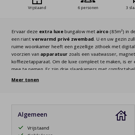
Vrijstaand
6 personen
3 sl
Ervaar deze
extra luxe
bungalow met
airco
(85m²) in d
een riant
verwarmd
privé zwembad
. U en uw gezin zu
ruime woonkamer heeft een gezellige zithoek met digita
voorzien van
apparatuur
zoals een vaatwasser, magnetr
koffiezetapparaat. Om de luxe compleet te maken, is er
mee te nemen. Er zijn drie slaapkamers met comfortabe
een
ligbad
en douche. Vanaf het vergrote en
overdekte
Meer tonen
Uw verblijf is inclusief opgemaakte bedden.
Privézwembad open: 18/4/2026 - 26/9/2026; 24/4/202
Algemeen
Vrijstaand