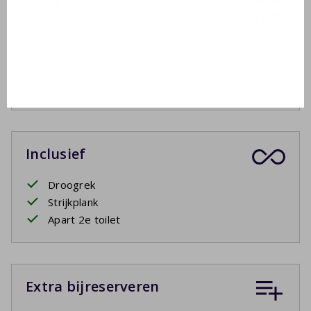
Buiten
Tuinmeubelen
2 ligbedden
Loungeset
Overdekt terras of zonwering
Inclusief
Droogrek
Strijkplank
Apart 2e toilet
Extra bijreserveren