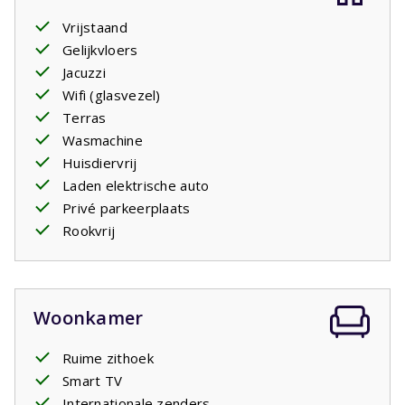
de tuin ligt uw eigen petanquebaan. Vanaf het terras
heeft u zicht op de
Vrijstaand
jacuzzi
dat het gehele jaar geopend
is. U ziet de kinderen genieten en zelf gaat u uiteraard
Gelijkvloers
ook regelmatig even afkoelen. In het voor- en najaar is dit
Jacuzzi
vakantiehuis erg populair bij senioren en gezinnen met
Wifi (glasvezel)
jonge kinderen.
Terras
Dit huis heeft geen toegang op het centrale zwembad,
Wasmachine
het recreatiemeer is echter op 500m afstand.
Huisdiervrij
Laden elektrische auto
Privé parkeerplaats
Rookvrij
Woonkamer
Ruime zithoek
Smart TV
Internationale zenders