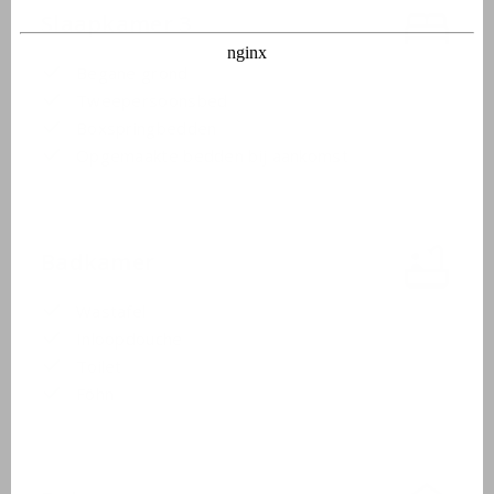
Slaapkamer 3
Begane grond
Tweepersoonsbed
Boxspringbedden
Opgemaakte bedden bij aankomst
Badkamer
Wastafel
Inloopdouche
Toilet
Föhn