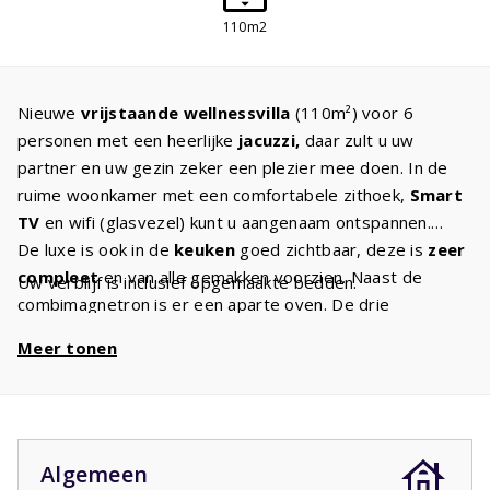
110m2
Nieuwe
vrijstaande
wellnessvilla
(110m²) voor 6
personen met een heerlijke
jacuzzi,
daar zult u uw
partner en uw gezin zeker een plezier mee doen. In de
ruime woonkamer met een comfortabele zithoek,
Smart
TV
en wifi (glasvezel) kunt u aangenaam ontspannen.
De luxe is ook in de
keuken
goed zichtbaar, deze is
zeer
compleet
en van alle gemakken voorzien. Naast de
Uw verblijf is inclusief opgemaakte bedden.
combimagnetron is er een aparte oven. De drie
slaapkamers hebben alle een tweepersoons
Meer tonen
boxspringbed
. In de badkamer is een douche, wastafel
en toilet. Er is een separaat tweede toilet en
wasmachine. Door de grote schuifdeuren komt u op het
ruime en overdekte terras met luxe tuinmeubilair en
ligbedden. Houdt u van een spelletje
jeu de boules
? In
Algemeen