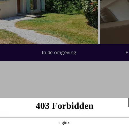
In de omgeving
P
laapkamer
0 badkamer