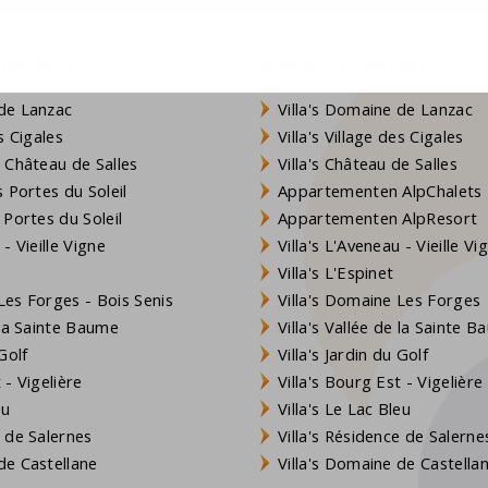
eparken
Vakantiehuizen
de Lanzac
Villa's Domaine de Lanzac
s Cigales
Villa's Village des Cigales
 Château de Salles
Villa's Château de Salles
 Portes du Soleil
Appartementen AlpChalets
 Portes du Soleil
Appartementen AlpResort
- Vieille Vigne
Villa's L'Aveneau - Vieille Vi
Villa's L'Espinet
es Forges - Bois Senis
Villa's Domaine Les Forges
 la Sainte Baume
Villa's Vallée de la Sainte 
Golf
Villa's Jardin du Golf
- Vigelière
Villa's Bourg Est - Vigelière
eu
Villa's Le Lac Bleu
 de Salernes
Villa's Résidence de Salerne
e Castellane
Villa's Domaine de Castella