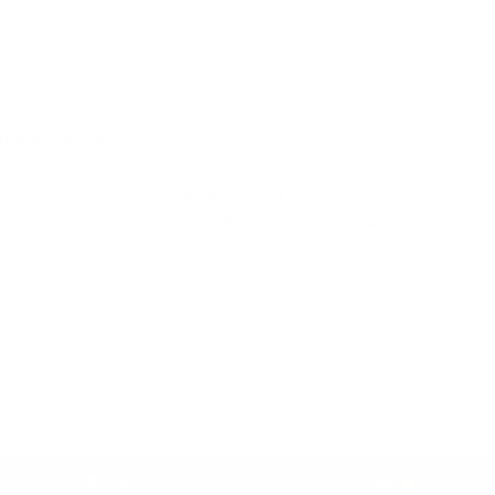
 bijzonder geschikt. U kunt hier met acht personen vakantie
s
boxspringbedden
, drie slaapkamers zijn op de eerste
er en-suite
. Deze badkamer heeft een douche en wastafel.
ouche en wastafel. Ook is op deze etage nog een apart
n een mooie film op de
Canal Digital TV
. U maakt de
gemakken is voorzien en luxe
inbouwapparatuur
heeft. In uw
 de kinderen spelen.
emen:
info@francecomfort.com
nl@franc