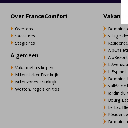
Over FranceComfort
Vakanti
Over ons
Domaine 
Vacatures
Village de
Stagiaires
Résidence
AlpChalets
Algemeen
AlpResort
L'Aveneau 
Vakantiehuis kopen
L'Espinet
Milieusticker Frankrijk
Domaine L
Milieuzones Frankrijk
Vallée de
Wetten, regels en tips
Jardin du 
Bourg Est 
Le Lac Bl
Résidence
Domaine d