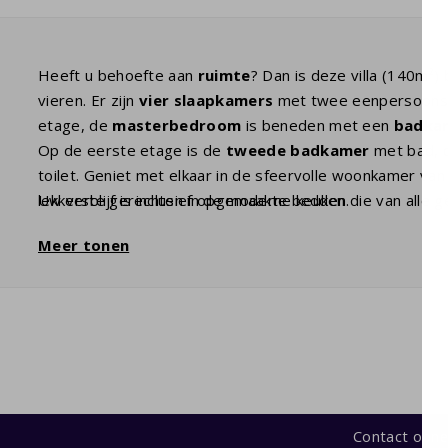
Heeft u behoefte aan
ruimte
? Dan is deze villa (140m²)
vieren. Er zijn
vier slaapkamers
met twee eenpersoon
etage, de
masterbedroom
is beneden met een
badkam
Op de eerste etage is de
tweede badkamer
met bad, d
toilet. Geniet met elkaar in de sfeervolle woonkamer va
lekkerste gerechten in de moderne keuken die van alle 
Uw verblijf is inclusief opgemaakte bedden.
tuin met
overdekt terras
kunt u heerlijk zonnen terwijl
Meer tonen
Contact opn