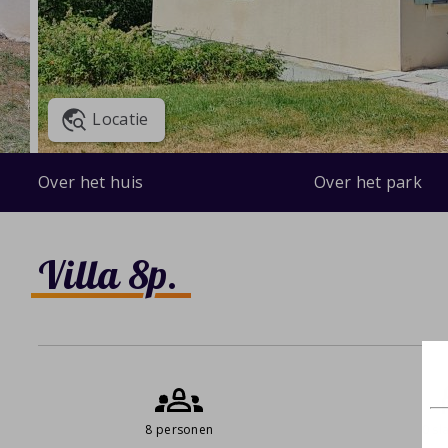
Locatie
Over het huis
Over het park
Villa 8p.
8 personen
0 s