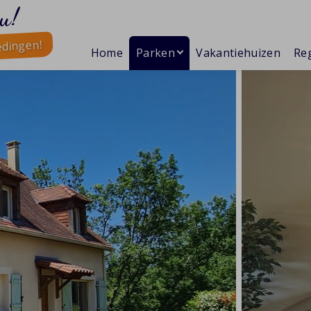
u!
edingen!
Home
Parken
Vakantiehuizen
Reg