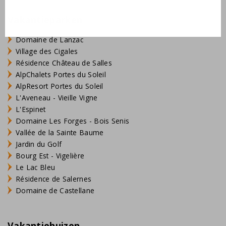
Vakantieparken
Domaine de Lanzac
Village des Cigales
Résidence Château de Salles
AlpChalets Portes du Soleil
AlpResort Portes du Soleil
L'Aveneau - Vieille Vigne
L'Espinet
Domaine Les Forges - Bois Senis
Vallée de la Sainte Baume
Jardin du Golf
Bourg Est - Vigelière
Le Lac Bleu
Résidence de Salernes
Domaine de Castellane
Vakantiehuizen