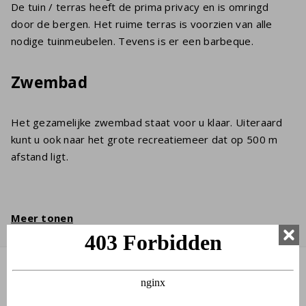
De tuin / terras heeft de prima privacy en is omringd
door de bergen. Het ruime terras is voorzien van alle
nodige tuinmeubelen. Tevens is er een barbeque.
Zwembad
Het gezamelijke zwembad staat voor u klaar. Uiteraard
kunt u ook naar het grote recreatiemeer dat op 500 m
afstand ligt.
Meer tonen