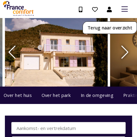
Terug naar overzicht
Over het huis
Over het park
In de omgeving
Prakti