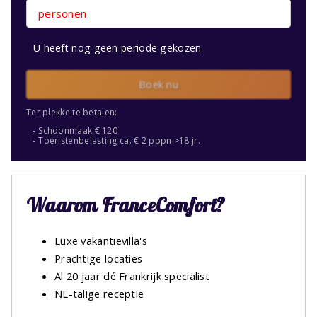
personen
U heeft nog geen periode gekozen
Boek nu
Ter plekke te betalen:
Schoonmaak € 120
Toeristenbelasting ca. € 2 pppn >18 jr.
Waarom FranceComfort?
Luxe vakantievilla's
Prachtige locaties
Al 20 jaar dé Frankrijk specialist
NL-talige receptie