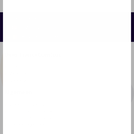
Contact opnemen:
info@francecomfort.com
nl@francecomfort.com
Over FranceComfort
Over ons
Vacatures
Stagiaires
Algemeen
Vakantiehuis kopen
Milieusticker Frankrijk
Milieuzones Frankrijk
Wetten, regels en tips