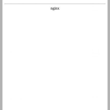
Badkamer 1
Eerste etage
Wastafel
Ligbad
Badkamer 2
Eerste etage
Wastafel
Douchecabine
Buiten
Tuinmeubelen