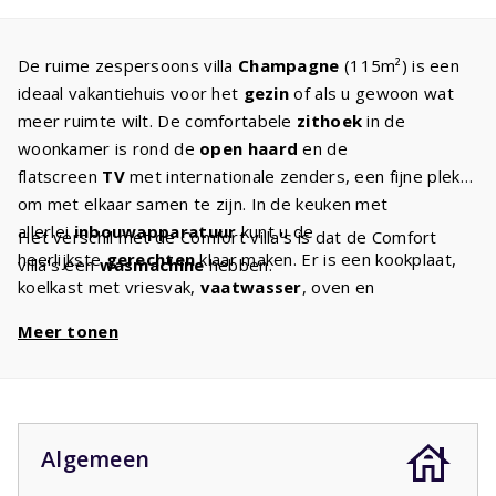
De ruime zespersoons villa
Champagne
(115m²) is een
ideaal vakantiehuis voor het
gezin
of als u gewoon wat
meer ruimte wilt. De comfortabele
zithoek
in de
woonkamer is rond de
open haard
en de
flatscreen
TV
met internationale zenders, een fijne plek
om met elkaar samen te zijn. In de keuken met
allerlei
inbouwapparatuur
kunt u de
Het verschil met de Comfort villa's is dat de Comfort
heerlijkste
gerechten
klaar maken. Er is een kookplaat,
villa's een
wasmachine
hebben.
koelkast met vriesvak,
vaatwasser
, oven en
magnetron. Op de eerste verdieping zijn
Meer tonen
drie
slaapkamers
met twee eenpersoonsbedden
van
goede kwaliteit
. Alle kamers hebben toegang tot
een
balkon
. Hier heeft u een mooi uitzicht over het
park. Er zijn
twee badkamers
, een met bad en wastafel
en een met douche en wastafel. Er is een apart 2e
Algemeen
toilet. Vanuit de woonkamer gaat u door openslaande