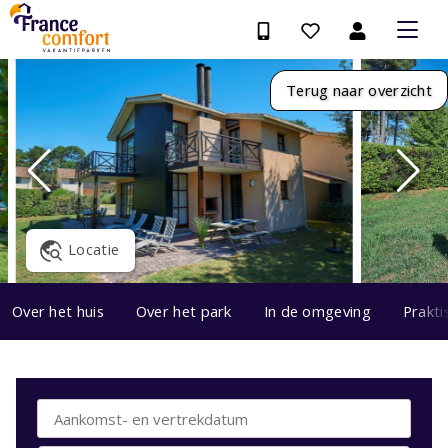
Terug naar overzicht
Locatie
Over het huis
Over het park
In de omgeving
Prakti