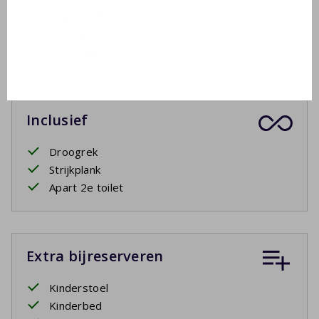
2 ligbedden
Overdekt terras
Vaste BBQ
Inclusief
Droogrek
Strijkplank
Apart 2e toilet
Extra bijreserveren
Kinderstoel
Kinderbed