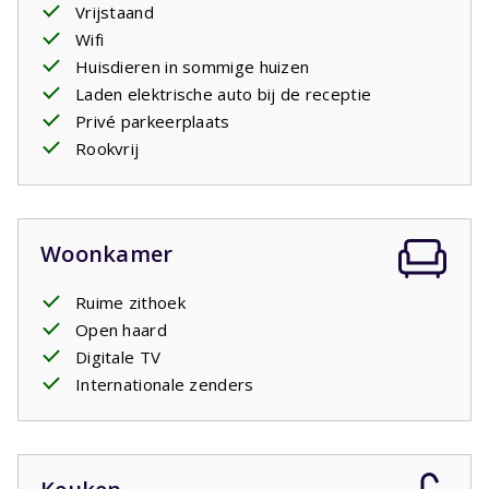
deuren of een schuifpui naar de
Vrijstaand
ruime tuin
. De kinderen
kunnen hier volop spelen. Er is een
Wifi
overdekt terras met
barbecue
Huisdieren in sommige huizen
. Een tuinset met
ligbedden
staat voor u klaar.
De huizen staan op ruime percelen zodat u volop privacy
Laden elektrische auto bij de receptie
heeft.
Privé parkeerplaats
Rookvrij
Woonkamer
Ruime zithoek
Open haard
Digitale TV
Internationale zenders