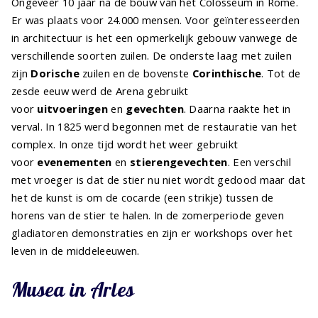
Ongeveer 10 jaar na de bouw van het Colosseum in Rome.
Er was plaats voor 24.000 mensen. Voor geïnteresseerden
in architectuur is het een opmerkelijk gebouw vanwege de
verschillende soorten zuilen. De onderste laag met zuilen
zijn
Dorische
zuilen en de bovenste
Corinthische
. Tot de
zesde eeuw werd de Arena gebruikt
voor
uitvoeringen
en
gevechten
. Daarna raakte het in
verval. In 1825 werd begonnen met de restauratie van het
complex. In onze tijd wordt het weer gebruikt
voor
evenementen
en
stierengevechten
. Een verschil
met vroeger is dat de stier nu niet wordt gedood maar dat
het de kunst is om de cocarde (een strikje) tussen de
horens van de stier te halen. In de zomerperiode geven
gladiatoren demonstraties en zijn er workshops over het
leven in de middeleeuwen.
Musea in Arles