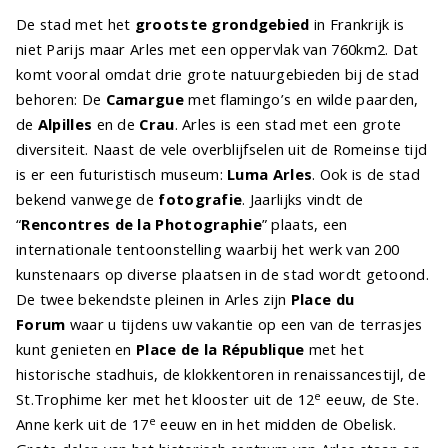
De stad met het
grootste grondgebied
in Frankrijk is
niet Parijs maar Arles met een oppervlak van 760km2. Dat
komt vooral omdat drie grote natuurgebieden bij de stad
behoren: De
Camargue
met flamingo’s en wilde paarden,
de
Alpilles
en de
Crau
. Arles is een stad met een grote
diversiteit. Naast de vele overblijfselen uit de Romeinse tijd
is er een futuristisch museum:
Luma Arles
. Ook is de stad
bekend vanwege de
fotografie
. Jaarlijks vindt de
“
Rencontres de la Photographie
” plaats, een
internationale tentoonstelling waarbij het werk van 200
kunstenaars op diverse plaatsen in de stad wordt getoond.
De twee bekendste pleinen in Arles zijn
Place du
Forum
waar u tijdens uw vakantie op een van de terrasjes
kunt genieten en
Place de la République
met het
historische stadhuis, de klokkentoren in renaissancestijl, de
e
St.Trophime ker met het klooster uit de 12
eeuw, de Ste.
e
Anne kerk uit de 17
eeuw en in het midden de Obelisk.