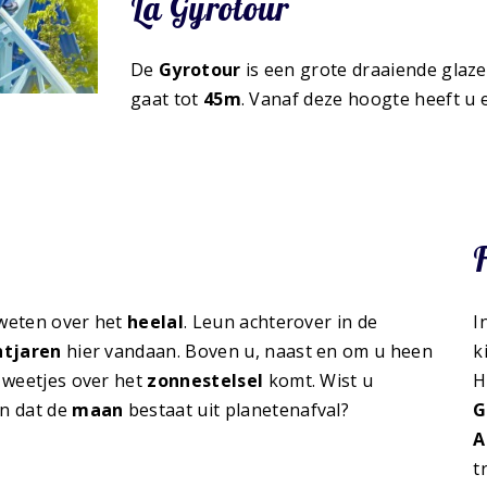
La Gyrotour
De
Gyrotour
is een grote draaiende glaz
gaat tot
45m
. Vanaf deze hoogte heeft u 
F
e weten over het
heelal
. Leun achterover in de
I
htjaren
hier vandaan. Boven u, naast en om u heen
k
e weetjes over het
zonnestelsel
komt. Wist u
H
En dat de
maan
bestaat uit planetenafval?
G
A
t