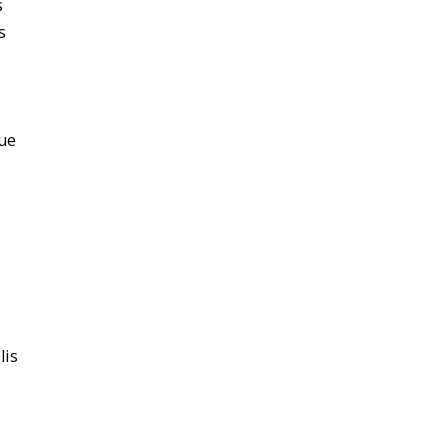
s
s
ue
lis