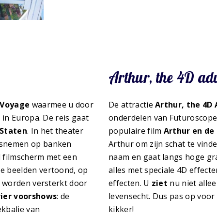
Arthur, the 4D ad
e Voyage
waarmee u door
De attractie
Arthur, the 4D
r
in Europa. De reis gaat
onderdelen van Futuroscope. 
 Staten
. In het theater
populaire film
Arthur en de
atsnemen op banken
Arthur om zijn schat te vind
nd filmscherm met een
naam en gaat langs hoge gra
e beelden vertoond, op
alles met speciale 4D effect
n worden versterkt door
effecten. U
ziet
nu niet alle
vier voorshows
: de
levensecht. Dus pas op voo
ekbalie van
kikker!