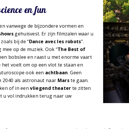
cience en fun
llen vanwege de bijzondere vormen en
shows
gehuisvest. Er zijn filmzalen waar u
zoals bij de “
Dance avec les robots
”.
g mee op de muziek. Ook “
The Best of
in een bobslee en raast u met enorme vaart
e het voelt om op een vlot te staan en
 Futuroscope ook een
achtbaan
. Geen
n 2040 als astronaut naar
Mars
te gaan.
jken of in een
vliegend theater
te zitten
at u vol indrukken terug naar uw