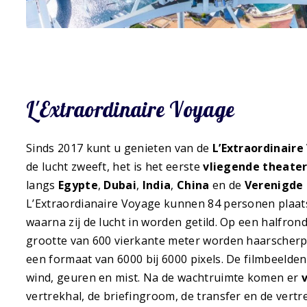
L'Extraordinaire Voyage
Sinds 2017 kunt u genieten van de
L’Extraordinair
de lucht zweeft, het is het eerste
vliegende theate
langs
Egypte
,
Dubai
,
India
,
China
en de
Verenigde
L’Extraordianaire Voyage kunnen 84 personen pla
waarna zij de lucht in worden getild. Op een halfro
grootte van 600 vierkante meter worden haarscherp
een formaat van 6000 bij 6000 pixels. De filmbeelde
wind, geuren en mist. Na de wachtruimte komen er
vertrekhal, de briefingroom, de transfer en de vertr