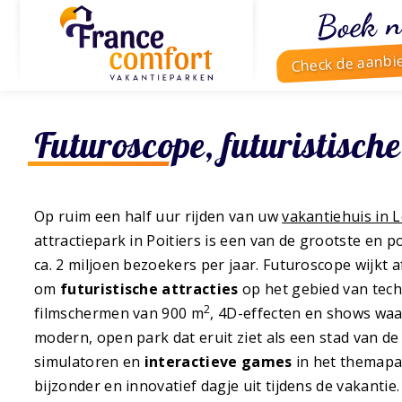
Boek n
Check de aanbi
Futuroscope, futuristische
Op ruim een half uur rijden van uw
vakantiehuis in 
attractiepark in Poitiers is een van de grootste en 
ca. 2 miljoen bezoekers per jaar. Futuroscope wijkt 
om
futuristische attracties
op het gebied van techn
2
filmschermen van 900 m
, 4D-effecten en shows waar
modern, open park dat eruit ziet als een stad van d
simulatoren en
interactieve games
in het themapa
bijzonder en innovatief dagje uit tijdens de vakantie.