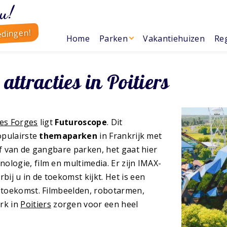
u!
edingen!
Home
Parken
Vakantiehuizen
Reg
 attracties in Poitiers
Les Forges
ligt
Futuroscope
. Dit
populairste
themaparken
in Frankrijk met
af van de gangbare parken, het gaat hier
ologie, film en multimedia. Er zijn IMAX-
bij u in de toekomst kijkt. Het is een
e toekomst. Filmbeelden, robotarmen,
rk in
Poitiers
zorgen voor een heel