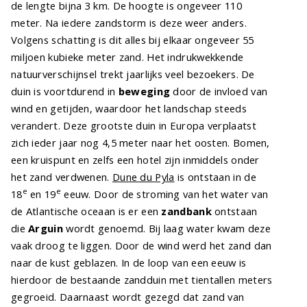
de lengte bijna 3 km. De hoogte is ongeveer 110
meter. Na iedere zandstorm is deze weer anders.
Volgens schatting is dit alles bij elkaar ongeveer 55
miljoen kubieke meter zand. Het indrukwekkende
natuurverschijnsel trekt jaarlijks veel bezoekers. De
duin is voortdurend in
beweging
door de invloed van
wind en getijden, waardoor het landschap steeds
verandert. Deze grootste duin in Europa verplaatst
zich ieder jaar nog 4,5 meter naar het oosten. Bomen,
een kruispunt en zelfs een hotel zijn inmiddels onder
het zand verdwenen.
Dune du Pyla
is ontstaan in de
e
e
18
en 19
eeuw. Door de stroming van het water van
de Atlantische oceaan is er een
zandbank
ontstaan
die
Arguin
wordt genoemd. Bij laag water kwam deze
vaak droog te liggen. Door de wind werd het zand dan
naar de kust geblazen. In de loop van een eeuw is
hierdoor de bestaande zandduin met tientallen meters
gegroeid. Daarnaast wordt gezegd dat zand van