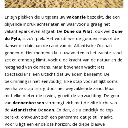
Er zijn plekken die u tijdens uw
vakantie
bezoekt, die een
blijvende indruk achterlaten en waarvoor u graag het
vakantiepark even afgaat. De
Dune du Pilat
, ook wel
Dune
du Pyla
, is zo’n plek. Het wordt wel de gouden reus of de
dansende duin aan de rand van de Atlantische Oceaan
genoemd. Het moment dat u uw voeten in het zachte zand
zet en omhoog klimt, voelt u de kracht van de natuur en de
nietigheid van de mens. Maar bovenaan wacht iets
spectaculairs: een uitzicht dat uw adem beneemt. De
beklimming is niet eenvoudig. Elke stap vooruit lijkt soms
een halve stap terug door het wegzakkende zand. Maar
met elke meter die u wint, groeit de verwachting. De geur
van
dennenbossen
vermengt zich met de zilte lucht van
de
Atlantische Oceaan
. En dan, als u eindelijk de top
bereikt, ontvouwt zich een panorama dat je stil maakt.
Voor u ligt een eindeloze horizon, de diepe blauwe