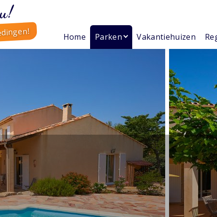
u!
edingen!
Home
Parken
Vakantiehuizen
Reg