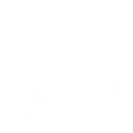
Badkamer ensuite
Bedlinnen
Slaapkamer 3
Eerste etage
Twee eenpersoonsbedden
Airco
Bedlinnen