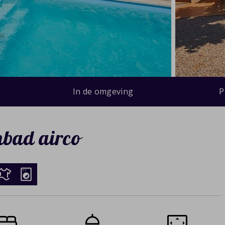
In de omgeving
P
mbad airco