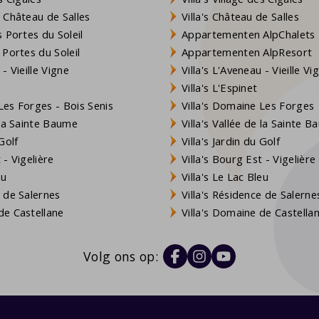
 Château de Salles
Villa's Château de Salles
 Portes du Soleil
Appartementen AlpChalets
 Portes du Soleil
Appartementen AlpResort
- Vieille Vigne
Villa's L'Aveneau - Vieille Vi
Villa's L'Espinet
es Forges - Bois Senis
Villa's Domaine Les Forges
 la Sainte Baume
Villa's Vallée de la Sainte 
Golf
Villa's Jardin du Golf
- Vigelière
Villa's Bourg Est - Vigelière
eu
Villa's Le Lac Bleu
 de Salernes
Villa's Résidence de Salerne
e Castellane
Villa's Domaine de Castella
Volg ons op: