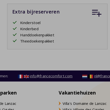
Extra bijreserveren
Kinderstoel
Kinderbed
Handdoekenpakket
Theedoekenpakket
emen:
info@francecomfort.com
nl@franc
eparken
Vakantiehuizen
de Lanzac
Villa's Domaine de Lanzac
s Cigales
Villa's Village des Cigales