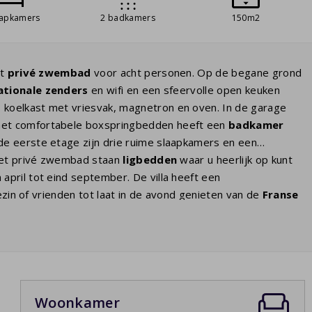
aapkamers
2 badkamers
150m2
et
privé zwembad
voor acht personen. Op de begane grond
ationale zenders
en wifi en een sfeervolle open keuken
, koelkast met vriesvak, magnetron en oven. In de garage
et comfortabele boxspringbedden heeft een
badkamer
e eerste etage zijn drie ruime slaapkamers en een
 het privé zwembad staan
ligbedden
waar u heerlijk op kunt
pril tot eind september. De villa heeft een
zin of vrienden tot laat in de avond genieten van de
Franse
mpleet. Enkele villa's hebben airco. Indien u deze optie wilt
 op de overzichtspagina van alle huizen van dit park.
Woonkamer