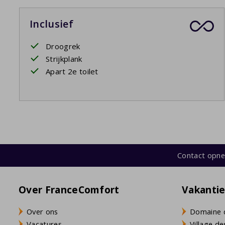
Inclusief
Droogrek
Strijkplank
Apart 2e toilet
Contact opn
Over FranceComfort
Vakanti
Over ons
Domaine 
Vacatures
Village de