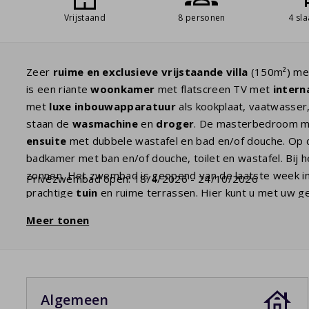
Vrijstaand
8 personen
4 sl
Zeer
ruime en exclusieve vrijstaande villa
(150m²) m
is een riante
woonkamer
met flatscreen TV met
intern
met
luxe inbouwapparatuur
als kookplaat, vaatwasser
staan de
wasmachine
en
droger
. De masterbedroom m
ensuite
met dubbele wastafel en bad en/of douche. Op d
badkamer met ban en/of douche, toilet en wastafel. Bij
zonnen. Het zwembad is geopend van de laatste week in a
Privézwembad open: 18/4/2026 - 24/10/2026
prachtige
tuin
en ruime terrassen. Hier kunt u met uw ge
zomeravond
. Een glas wijn en de
barbecue
maken het co
Meer tonen
dan dient u dit vooraf te selecteren bij de huiskenmerken
Algemeen