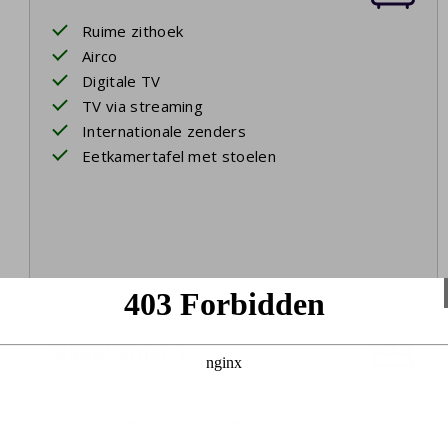
Ruime zithoek
Airco
Digitale TV
TV via streaming
Internationale zenders
Eetkamertafel met stoelen
Slaapkamer 1
Begane grond
Twee eenpersoonsbedden
Airco