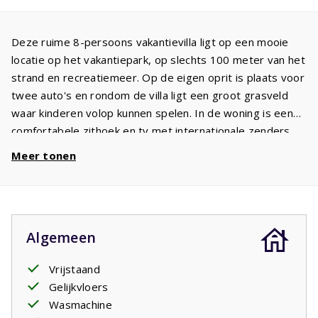
Deze ruime 8-persoons vakantievilla ligt op een mooie
locatie op het vakantiepark, op slechts 100 meter van het
strand en recreatiemeer. Op de eigen oprit is plaats voor
twee auto's en rondom de villa ligt een groot grasveld
waar kinderen volop kunnen spelen. In de woning is een
comfortabele zithoek en tv met internationale zenders.
De open keuken is volledig uitgerust met een koelkast,
Meer tonen
vriezer, vaatwasser, inductiekookplaat en oven. Aan de
ruime eettafel is plaats voor acht personen. Vanuit de
keuken bereikt u de bijkeuken.
De villa beschikt over drie ruime slaapkamers met
Algemeen
voldoende kastruimte. De masterbedroom heeft een
badkamer ensuite met wastafel, inloopdouche en toilet.
Vrijstaand
De tweede slaapkamer heeft twee bedden en de derde
Gelijkvloers
slaapkamer is ingericht met twee stapelbedden. De
Wasmachine
gasten van deze slaapkamers maken gebruik van de