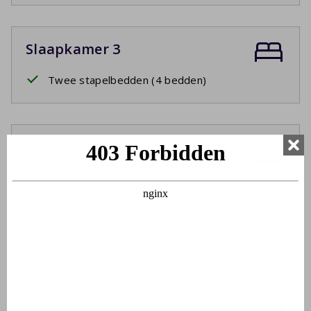
Slaapkamer 3
Twee stapelbedden (4 bedden)
Badkamer 1
Wastafel
Inloopdouche
Toilet
Föhn
Badkamer 2