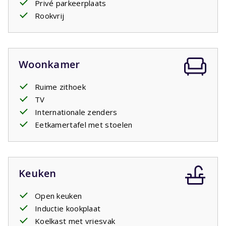
Privé parkeerplaats
tweede badkamer met wastafel en inloopdouche en een
Rookvrij
apart toilet. In het vakantiehuis is ook een wasmachine.
Op het overdekte terras met tuinmeubilair kunt u met
elkaar tot laat in de avond genieten van een glas wijn om
daarmee de dag af te sluiten.
Woonkamer
Ruime zithoek
TV
Internationale zenders
Eetkamertafel met stoelen
Keuken
Open keuken
Inductie kookplaat
Koelkast met vriesvak