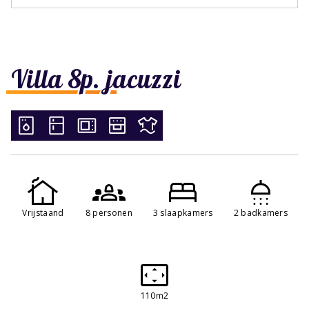
Villa 8p. jacuzzi
Vrijstaand
8 personen
3 slaapkamers
2 badkamers
110m2