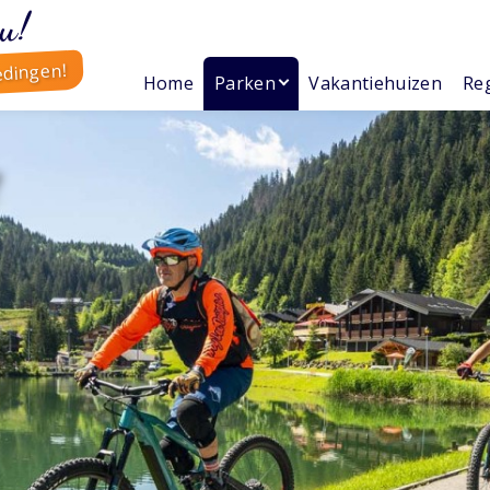
u!
edingen!
Home
Parken
Vakantiehuizen
Reg