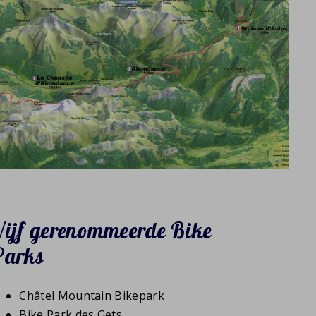
Vijf gerenommeerde Bike
Parks
Châtel Mountain Bikepark
Bike Park des Gets