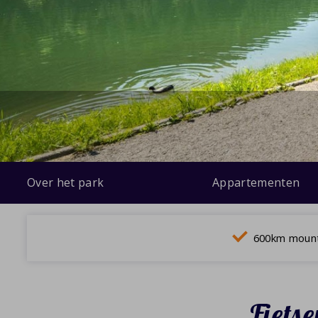
Over het park
Appartementen
600km mount
Fiets