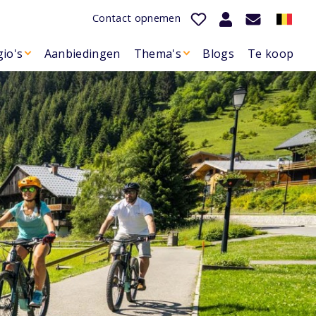
Contact opnemen
io's
Aanbiedingen
Thema's
Blogs
Te koop