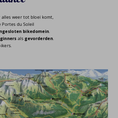
lles weer tot bloei komt,
e Portes du Soleil
ngesloten bikedomein
.
ginners
als
gevorderden
.
ikers.