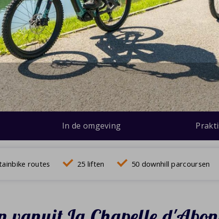
In de omgeving
Prakt
ainbike routes
25 liften
50 downhill parcoursen
en vanuit La Chapelle d'Abo