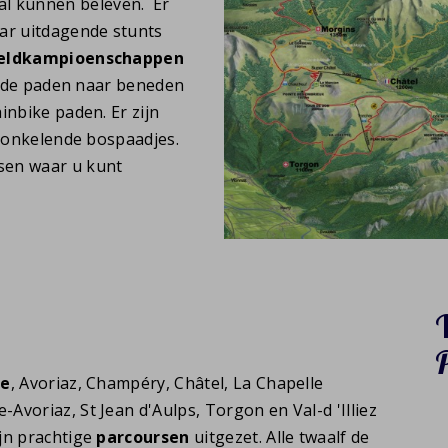
l kunnen beleven. Er
aar uitdagende stunts
eldkampioenschappen
a de paden naar beneden
inbike paden. Er zijn
kronkelende bospaadjes.
sen waar u kunt
ce
, Avoriaz, Champéry, Châtel, La Chapelle
voriaz, St Jean d'Aulps, Torgon en Val-d 'Illiez
ijn prachtige
parcoursen
uitgezet. Alle twaalf de