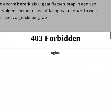
een enorm
bereik
als u gaat fietsen: stap in een van
Vervolgens neemt u een afdaling naar keuze. In welk
er een volgende berg op.