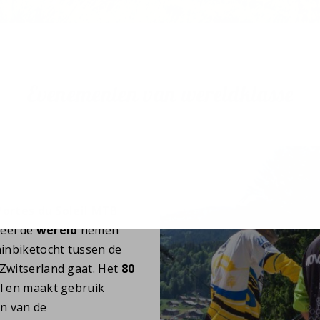
Evenementen van wereldklasse
Portes du Soleil MTB
heel de
wereld
nemen
ainbiketocht tussen de
 Zwitserland gaat. Het
80
il en maakt gebruik
n van de