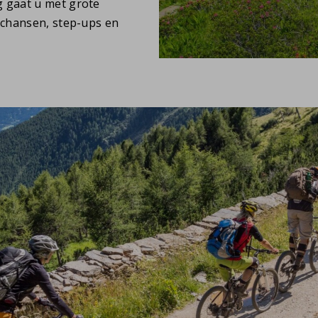
 gaat u met grote
schansen, step-ups en