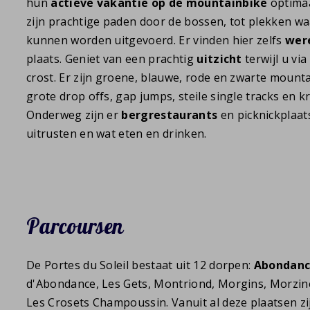
hun
actieve vakantie op de mountainbike
optimaa
zijn prachtige paden door de bossen, tot plekken w
kunnen worden uitgevoerd. Er vinden hier zelfs
wer
plaats. Geniet van een prachtig
uitzicht
terwijl u vi
crost. Er zijn groene, blauwe, rode en zwarte mounta
grote drop offs, gap jumps, steile single tracks en 
Onderweg zijn er
bergrestaurants
en picknickplaat
uitrusten en wat eten en drinken.
Parcoursen
De Portes du Soleil bestaat uit 12 dorpen:
Abondan
d'Abondance, Les Gets, Montriond, Morgins, Morzine-A
Les Crosets Champoussin. Vanuit al deze plaatsen z