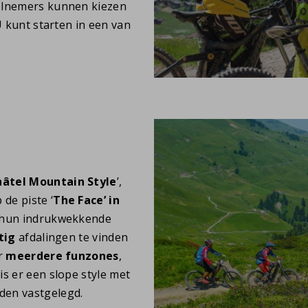
eelnemers kunnen kiezen
U kunt starten in een van
âtel Mountain Style
’,
 de piste ‘
The Face’ in
n hun indrukwekkende
tig
afdalingen te vinden
er
meerdere funzones
,
is er een slope style met
den vastgelegd.