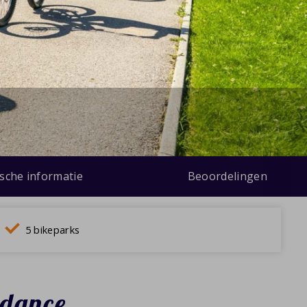
ische informatie
Beoordelingen
5 bikeparks
ndance