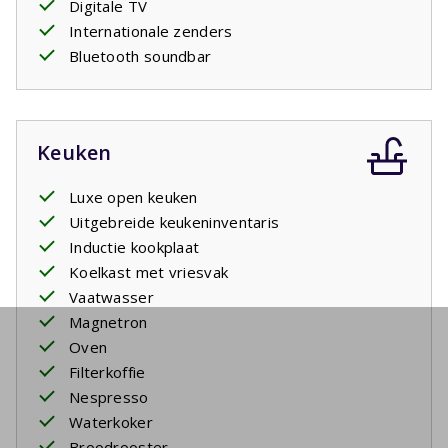
Digitale TV
Internationale zenders
Bluetooth soundbar
Keuken
Luxe open keuken
Uitgebreide keukeninventaris
Inductie kookplaat
Koelkast met vriesvak
Vaatwasser
Magnetron
Oven
Filterkoffie
Nespresso
Waterkoker
Broodrooster