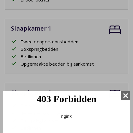
Slaapkamer 1
Twee eenpersoonsbedden
Boxspringbedden
Bedlinnen
Opgemaakte bedden bij aankomst
Slaapkamer 2
Tweepersoonsbed
3e eenpersoonsbed
Boxspringbedden
Bedlinnen