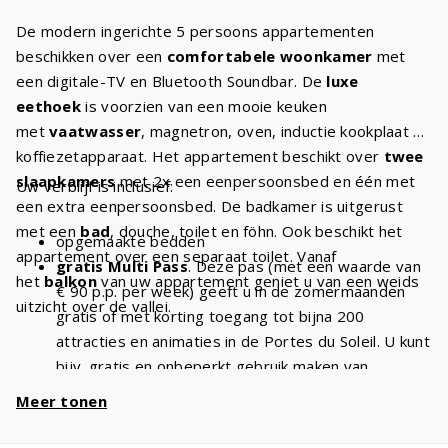
De modern ingerichte 5 persoons appartementen
beschikken over een
comfortabele woonkamer
met
een digitale-TV en Bluetooth Soundbar. De
luxe
eethoek
is voorzien van een mooie keuken
met
vaatwasser
, magnetron, oven, inductie kookplaat en
koffiezetapparaat. Het appartement beschikt over
twee
slaapkamers
met 2x een eenpersoonsbed en één met
Uw verblijf is inclusief:
een extra eenpersoonsbed. De badkamer is uitgerust
met een
bad
, douche, toilet en föhn. Ook beschikt het
opgemaakte bedden
appartement over een separaat toilet. Vanaf
gratis Multi Pass
. Deze pas (met een waarde van
het
balkon
van uw appartement geniet u van een weids
€ 90 p.p. per week) geeft u in de zomermaanden
uitzicht over de vallei.
gratis of met korting toegang tot bijna 200
attracties en animaties in de Portes du Soleil. U kunt
bijv. gratis en onbeperkt gebruik maken van
stoeltjesliften
en kabelbanen. Met een verblijf van
Meer tonen
5 personen heeft u dus
€ 450 voordeel
per week
en
€ 900
bij een verblijf van 2 weken!