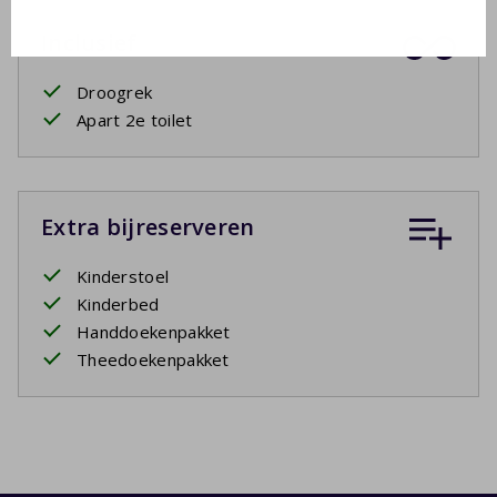
Inclusief
Droogrek
Apart 2e toilet
Extra bijreserveren
Kinderstoel
Kinderbed
Handdoekenpakket
Theedoekenpakket