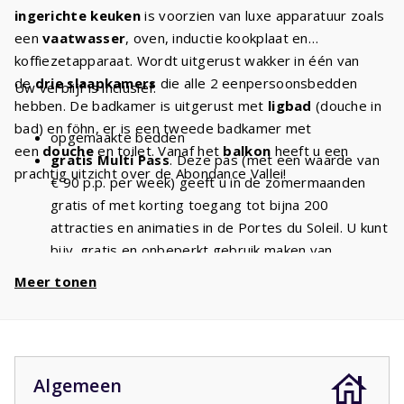
ingerichte keuken
is voorzien van luxe apparatuur zoals
een
vaatwasser
, oven, inductie kookplaat en
koffiezetapparaat. Wordt uitgerust wakker in één van
de
drie slaapkamers
die alle 2 eenpersoonsbedden
Uw verblijf is inclusief:
hebben. De badkamer is uitgerust met
ligbad
(douche in
bad) en föhn, er is een tweede badkamer met
opgemaakte bedden
een
douche
en toilet. Vanaf het
balkon
heeft u een
gratis Multi Pass
. Deze pas (met een waarde van
prachtig uitzicht over de Abondance Vallei!
€ 90 p.p. per week) geeft u in de zomermaanden
gratis of met korting toegang tot bijna 200
attracties en animaties in de Portes du Soleil. U kunt
bijv. gratis en onbeperkt gebruik maken van
stoeltjesliften
en kabelbanen. Met een verblijf van
Meer tonen
6 personen heeft u dus
€ 540 voordeel
per week
en
€ 1080
bij een verblijf van 2 weken!
Algemeen