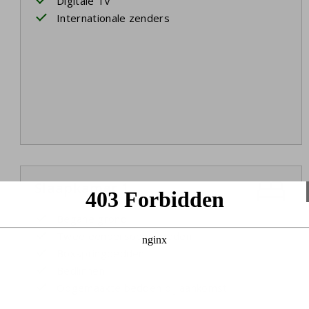
Digitale TV
Internationale zenders
Slaapkamer 1
Begane grond
Twee eenpersoonsbedden
Boxspringbedden
Bedlinnen
Opgemaakte bedden bij aankomst