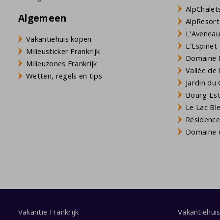
AlpChalets
Algemeen
AlpResort
L'Aveneau 
Vakantiehuis kopen
L'Espinet
Milieusticker Frankrijk
Domaine L
Milieuzones Frankrijk
Vallée de
Wetten, regels en tips
Jardin du 
Bourg Est 
Le Lac Bl
Résidence
Domaine d
Vakantie Frankrijk
Vakantiehui