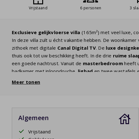
Vrijstaand
6 personen
3 sl
Exclusieve gelijkvloerse villa
(165m²) met veel luxe, c
In deze villa zult u écht vakantie hebben. De woonkame
zithoek met digitale
Canal Digital TV
. De
luxe designk
thuis ook tot uw beschikking heeft. In de drie
ruime sla
een goede nachtrust. Vanuit de
masterbedroom
heeft u
badkamer met inloopdouche,
ligbad
en twee wastafels e
apart toilet. Door de grote openslaande deuren komt u 
Meer tonen
500m2 met veel
privacy
.
Uw verblijf is inclusief opgemaakte bedden.
Algemeen
Privézwembad open: 18/4/2026 - 26/9/2026; 24/4/202
Vrijstaand