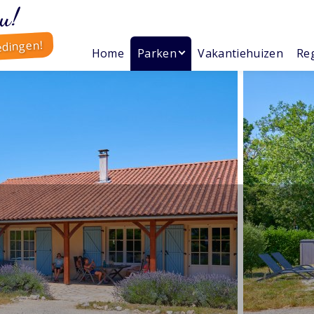
u!
edingen!
Home
Parken
Vakantiehuizen
Reg