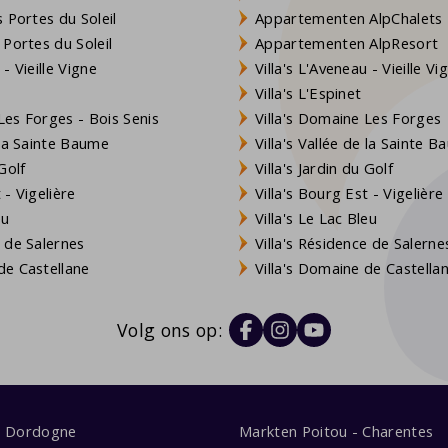
 Portes du Soleil
Appartementen AlpChalets
 Portes du Soleil
Appartementen AlpResort
- Vieille Vigne
Villa's L'Aveneau - Vieille Vi
Villa's L'Espinet
es Forges - Bois Senis
Villa's Domaine Les Forges
 la Sainte Baume
Villa's Vallée de la Sainte 
Golf
Villa's Jardin du Golf
- Vigelière
Villa's Bourg Est - Vigelière
eu
Villa's Le Lac Bleu
 de Salernes
Villa's Résidence de Salerne
e Castellane
Villa's Domaine de Castella
Volg ons op:
s Dordogne
Markten Poitou - Charentes