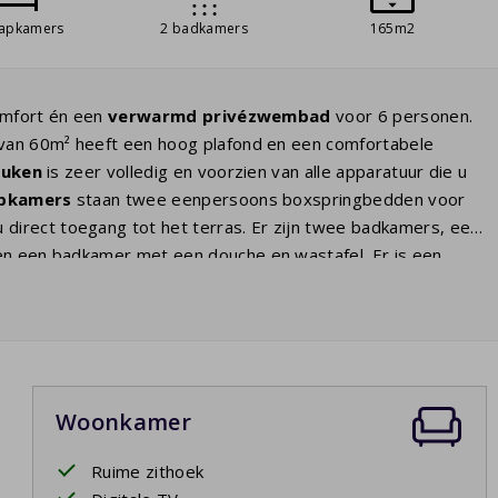
aapkamers
2 badkamers
165m2
omfort én een
verwarmd
privézwembad
voor 6 personen.
r van 60m² heeft een hoog plafond en een comfortabele
euken
is zeer volledig en voorzien van alle apparatuur die u
apkamers
staan twee eenpersoons boxspringbedden voor
 direct toegang tot het terras. Er zijn twee badkamers, een
n een badkamer met een douche en wastafel. Er is een
op een
overdekte veranda
van 50m2 en grote tuin van ca.
Woonkamer
7 - 25/9/2027
Ruime zithoek