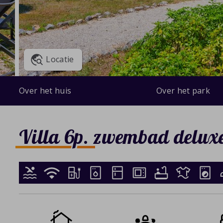
Locatie
Over het huis
Over het park
Villa 6p. zwembad delux