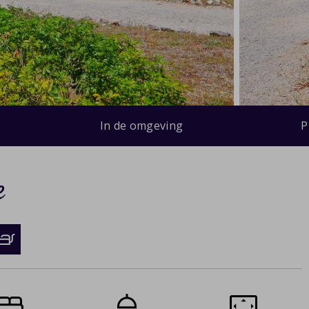
In de omgeving
P
e