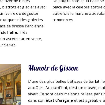
ce avec de belles
De l'autre côté de la halle se
 bistrots et glaciers avec
place avec la célèbre statue 
 un verre ou déguster
autrefois le marché aux volai
outiques et les galeries
commerces.
ace se dresse l'ancienne
ande
halle
. Très
 un ascenseur en verre,
r Sarlat.
Manoir de Gisson
L'une des plus belles bâtisses de Sarlat, l
aux Oies. Aujourd'hui, c'est un musée, mais
vivait. Ce sont deux maisons reliées par 
dans son
état d'origine
et est agréable à