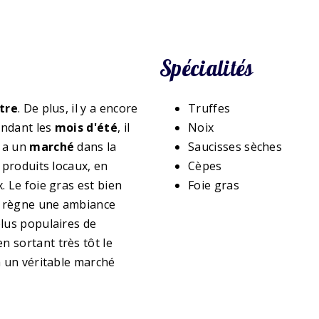
Spécialités
tre
. De plus, il y a encore
Truffes
Pendant les
mois d'été
, il
Noix
y a un
marché
dans la
Saucisses sèches
 produits locaux, en
Cèpes
. Le foie gras est bien
Foie gras
 y règne une ambiance
plus populaires de
n sortant très tôt le
à un véritable marché