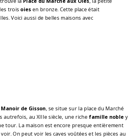
 trouve la
Place du Marché aux Oies
, la petite
des trois
oies
en bronze. Cette place était
lles. Voici aussi de belles maisons avec
e
Manoir de Gisson
, se situe sur la place du Marché
 autrefois, au XIIIe siècle, une riche
famille noble
y
une tour. La maison est encore presque entièrement
 voir. On peut voir les caves voûtées et les pièces au