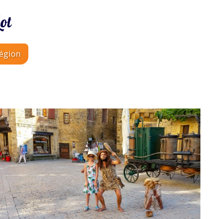
ot
région