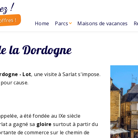
ez !
ffres !
Home
Parcs
Maisons de vacances
R
 de la Dordogne
rdogne - Lot
, une visite à Sarlat s'impose.
 pour cause.
 appelée, a été fondée au IXe siècle
rlat a gagné sa
gloire
surtout à partir du
portante de commerce sur le chemin de