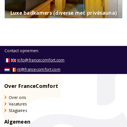
Luxe badkamers (diverse met privésauna)
Contact opnemen:
info@francecomfort.com
nl@francecomfort.com
Over FranceComfort
Over ons
Vacatures
Stagiaires
Algemeen