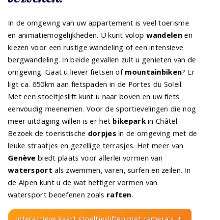
In de omgeving van uw appartement is veel toerisme
en animatiemogelijkheden. U kunt volop
wandelen
en
kiezen voor een rustige wandeling of een intensieve
bergwandeling. In beide gevallen zult u genieten van de
omgeving. Gaat u liever fietsen of
mountainbiken
? Er
ligt ca. 650km aan fietspaden in de Portes du Soleil.
Met een stoeltjeslift kunt u naar boven en uw fiets
eenvoudig meenemen. Voor de sportievelingen die nog
meer uitdaging willen is er het
bikepark
in Châtel.
Bezoek de toeristische
dorpjes
in de omgeving met de
leuke straatjes en gezellige terrasjes. Het meer van
Genève
biedt plaats voor allerlei vormen van
watersport
als zwemmen, varen, surfen en zeilen. In
de Alpen kunt u de wat heftiger vormen van
watersport beoefenen zoals
raften
.
Interactieve kaart stoeltjesliften met camera’s 🚶