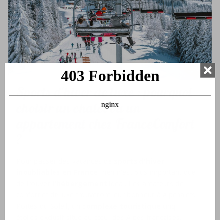
Sports d'hiver de luxe : pourquoi
choisir un chalet ou un
appartement chez FranceComfort
?
Pour passer des vacances de
sports d'hiver
inoubliables en France
, rien n'est plus important que
de trouver
l'hébergement
idéal. Les amateurs de
confort et de luxe trouveront leur bonheur à Alpchalets
Portes du Soleil, un
complexe touristique
cinq
étoiles exclusif situé au cœur des Alpes françaises.