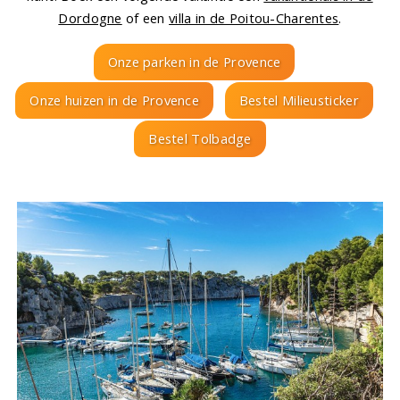
Dordogne
of een
villa in de Poitou-Charentes
.
Onze parken in de Provence
Onze huizen in de Provence
Bestel Milieusticker
Bestel Tolbadge