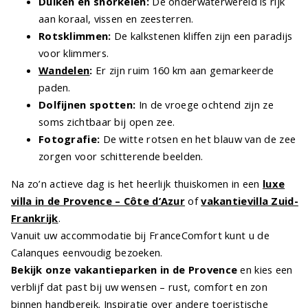
Duiken en snorkelen:
De onderwaterwereld is rijk
aan koraal, vissen en zeesterren.
Rotsklimmen:
De kalkstenen kliffen zijn een paradijs
voor klimmers.
Wandelen
:
Er zijn ruim 160 km aan gemarkeerde
paden.
Dolfijnen spotten:
In de vroege ochtend zijn ze
soms zichtbaar bij open zee.
Fotografie:
De witte rotsen en het blauw van de zee
zorgen voor schitterende beelden.
Na zo’n actieve dag is het heerlijk thuiskomen in een
luxe
villa in de Provence – Côte d’Azur
of
vakantievilla Zuid-
Frankrijk
.
Vanuit uw accommodatie bij FranceComfort kunt u de
Calanques eenvoudig bezoeken.
Bekijk onze vakantieparken in de Provence
en kies een
verblijf dat past bij uw wensen – rust, comfort en zon
binnen handbereik. Inspiratie over andere
toeristische