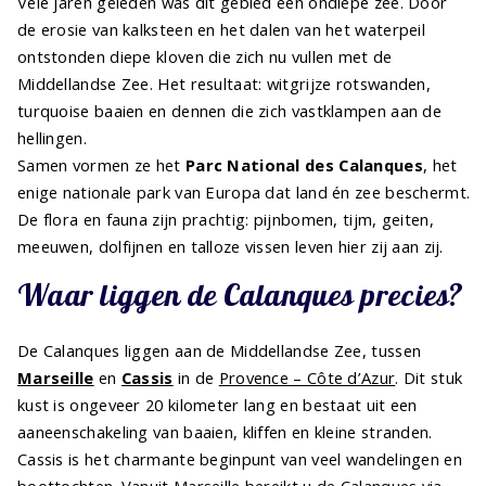
Vele jaren geleden was dit gebied een ondiepe zee. Door
de erosie van kalksteen en het dalen van het waterpeil
ontstonden diepe kloven die zich nu vullen met de
Middellandse Zee. Het resultaat: witgrijze rotswanden,
turquoise baaien en dennen die zich vastklampen aan de
hellingen.
Samen vormen ze het
Parc National des Calanques
, het
enige nationale park van Europa dat land én zee beschermt.
De flora en fauna zijn prachtig: pijnbomen, tijm, geiten,
meeuwen, dolfijnen en talloze vissen leven hier zij aan zij.
Waar liggen de Calanques precies?
De Calanques liggen aan de Middellandse Zee, tussen
Marseille
en
Cassis
in de
Provence – Côte d’Azur
. Dit stuk
kust is ongeveer 20 kilometer lang en bestaat uit een
aaneenschakeling van baaien, kliffen en kleine stranden.
Cassis is het charmante beginpunt van veel wandelingen en
boottochten. Vanuit Marseille bereikt u de Calanques via