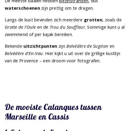
De meeste baaien hebben
kiezelstranden
, dus
waterschoenen
zijn prettig om te dragen.
Langs de kust bevinden zich meerdere
grotten
, zoals de
Grotte de l’Oule
en de
Trou du Souffleur
. Sommige kunt u al
zwemmend of per kajak bereiken.
Bekende
uitzichtpunten
zijn
Belvédère de Sugiton
en
Belvédère d’En-Vau
. Hier kijkt u uit over de grillige kustlijn
van de Provence – een droom voor fotografen.
De mooiste Calanques tussen
Marseille en Cassis