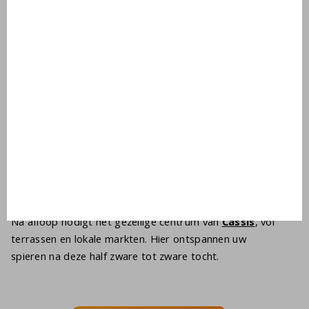
haven van Cassis (Bouches-du-Rhône) volgt u de
Avenue des Calanques
richting
Port-Miou
, de eerste
van drie spectaculaire inhammen. Vervolgens gaat het
pad naar
Port-Pin
en
En-Vau
, waar witte
kalksteenrotsen steil uit de zee oprijzen. Het pad loopt
door dennenbossen en over ruige kliffen, met
voortdurend uitzicht op het azuurblauwe water. De
flora is typisch mediterraan: rozemarijn, jeneverbes en
wilde tijm. Halverwege komt u langs uitzichtpunten
zoals
Belvédère d’En-Vau
, een populaire plek voor
foto’s. In de zomer glinsteren de rotsen in de zon en
kunt u onderweg zwemmen in de Calanque de Port-Pin.
Na afloop nodigt het gezellige centrum van
Cassis
, vol
terrassen en lokale markten. Hier ontspannen uw
spieren na deze half zware tot zware tocht.