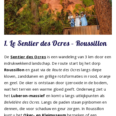
1. Le Sentier des Ocres – Roussillon
De
Sentier des Ocres
is een wandeling van 3 km door een
indrukwekkend landschap. De route start bij het dorp
Roussillon
en gaat via de
Route des Ocres
langs diepe
kloven, zandduinen en grillige rotsformaties in rood, oranje
en geel. De oker is ontstaan door ijzeroxide in de bodem,
wat het terrein een warme gloed geeft. Onderweg ziet u
het
Luberon-massief
en komt u langs uitkijkpunten als
Belvédère des Ocres
. Langs de paden staan pijnbomen en
dennen, die voor schaduw en geur zorgen. In Roussillon
kunt u het
Oker- en Kleimuseum
bezoeken of een