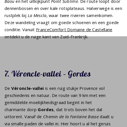
Baou
en het uitkijkpunt
Point Sublime
. De route loopt door
dennenbossen en over kale rotsplateaus. Halverwege is een
rustplek bij
La Mescla
, waar twee rivieren samenkomen.
Deze wandeling vraagt om goede schoenen en een goede
conditie. Vanuit
FranceComfort Domaine de Castellane
ontdekt u de ruige kant van Zuid-Frankrijk.
7. Véroncle-vallei – Gordes
De
Véroncle-vallei
is een ruig stukje Provence vol
geschiedenis en natuur. De route van 9 km met een
gemiddelde moeilijkheidsgraad begint in het
charmante dorp
Gordes
, dat trots boven het dal
uittorent. Vanaf de
Chemin de la Fontaine Basse
daalt u
via smalle paden de vallei in. Hier hoort u al het geruis