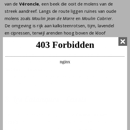
van de
Véroncle
, een beek die ooit de molens van de
streek aandreef. Langs de route liggen ruïnes van oude
molens zoals
Moulin Jean de Marre
en
Moulin Cabrier
.
De omgeving is rijk aan kalksteenrotsen, tijm, lavendel
en cipressen, terwijl arenden hoog boven de kloof
zweven. Het pad kruist de
Route de Joucas
en biedt
uitzichten over de Luberon-heuvels. In het voorjaar
stroomt de beek vol helder water en groeien er wilde
bloemen langs de oevers. Na de tocht kunt u in
Gordes
of
Joucas
uitrusten op een terras met zicht
op de vallei. Een onvergetelijke wandeling vanuit uw
vakantiehuis in Zuid-Frankrijk
.
8. Les Calanques – Cassis
De 10 km lange wandeling door de
Calanques van
Cassis
behoort tot de mooiste wandelingen langs de
kust van de Middellandse Zee in Frankrijk
. Vanuit de