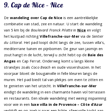
9. Cap de Nice – Nice
De
wandeling over Cap de Nice
is een aantrekkelijke
combinatie van stad, zee en natuur. U start de wandeling
van 5 km bij de
Boulevard Franck Pilatte
in
Nice
en volgt
het kustpad richting
Villefranche-sur-Mer
via de
Sentier
du Littoral
. Het pad loopt dicht langs de zee, tussen villa’s,
mediterrane tuinen en pijnbomen. De geur van jasmijn en
zout hangt in de lucht, terwijl u zicht hebt op de
Baie des
Anges
en Cap Ferrat. Onderweg komt u langs kleine
strandjes zoals
Coco Beach
en oude vissershuizen. In het
voorjaar bloeit de bougainville in felle kleuren langs de
muren. Het pad biedt tal van plekjes om even te zitten en
te genieten van het uitzicht. In
Villefranche-sur-Mer
eindigt de wandeling in een charmante haven vol terrassen
en restaurants. Een ideale wandeling met weinig inspanning
voor wie in een
luxe villa in de Provence – Côte d’Azur
verblijft en op zoek is naar een lichte, sfeervolle tocht aan