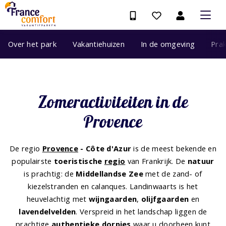
Over het park
Vakantiehuizen
In de omgeving
Prak
Zomeractiviteiten in de
Provence
De regio
Provence
- Côte d'Azur
is de meest bekende en
populairste
toeristische
regio
van Frankrijk. De
natuur
is prachtig: de
Middellandse Zee
met de zand- of
kiezelstranden en calanques. Landinwaarts is het
heuvelachtig met
wijngaarden
,
olijfgaarden
en
lavendelvelden
. Verspreid in het landschap liggen de
prachtige
authentieke dorpjes
waar u doorheen kunt