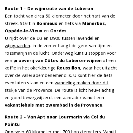
Route 1 – De wijnroute van de Luberon
Een tocht van circa 50 kilometer door het hart van de
streek. Start in
Bonnieux
en fiets via
Ménerbes
,
Oppède-le-Vieux
en
Gordes
.
U rijdt over de D3 en D900 tussen lavendel en
wijngaarden
. In de zomer hangt de geur van tijm en
rozemarijn in de lucht. Onderweg kunt u stoppen voor
een
proeverij van Côtes du Luberon-wijnen
of een
koffie in het okerkleurige
Roussillon
, waar het uitzicht
over de vallei adembenemend is. U kunt hier de fiets
even laten staan en een
wandeling maken door dit
stukje van de Provence
. De route is licht heuvelachtig
en goed bewegwijzerd, een aanrader vanuit een
vakantiehuis met zwembad in de Provence
.
Route 2 – Van Apt naar Lourmarin via Col du
Pointu
Ongeveer 60 kilometer met 700 hoogtemeters. Vanuit