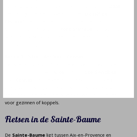
Een afwisselende tocht van 60 kilometer over de
D559
,
met licht glooiende stukken door het
Massif de
l’Esterel
. De route biedt uitzicht over de baai van
Saint-Tropez. Pauzeer bij
Port Grimaud
, het “Venetië
van Zuid-Frankrijk”, voor een ijsje of een
boottocht
naar St. Tropez
.
Route 3 – Nice – Antibes – Cannes
Een vlakke route van 40 kilometer over boulevards en
fietspaden. U rijdt van
Nice
langs de
Cap d’Antibes
naar
Cannes
, met de zee altijd naast u. Onderweg rijdt
u langs de
prachtige stranden van de Middellandse
Zee
, markten en de oude haven van Antibes – perfect
voor gezinnen of koppels.
Fietsen in de Sainte-Baume
De
Sainte-Baume
ligt tussen Aix-en-Provence en