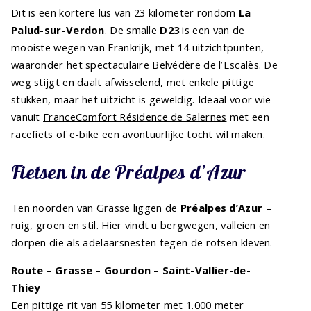
Dit is een kortere lus van 23 kilometer rondom
La
Palud-sur-Verdon
. De smalle
D23
is een van de
mooiste wegen van Frankrijk, met 14 uitzichtpunten,
waaronder het spectaculaire Belvédère de l’Escalès. De
weg stijgt en daalt afwisselend, met enkele pittige
stukken, maar het uitzicht is geweldig. Ideaal voor wie
vanuit
FranceComfort Résidence de Salernes
met een
racefiets of e-bike een avontuurlijke tocht wil maken.
Fietsen in de Préalpes d’Azur
Ten noorden van Grasse liggen de
Préalpes d’Azur
–
ruig, groen en stil. Hier vindt u bergwegen, valleien en
dorpen die als adelaarsnesten tegen de rotsen kleven.
Route – Grasse – Gourdon – Saint-Vallier-de-
Thiey
Een pittige rit van 55 kilometer met 1.000 meter