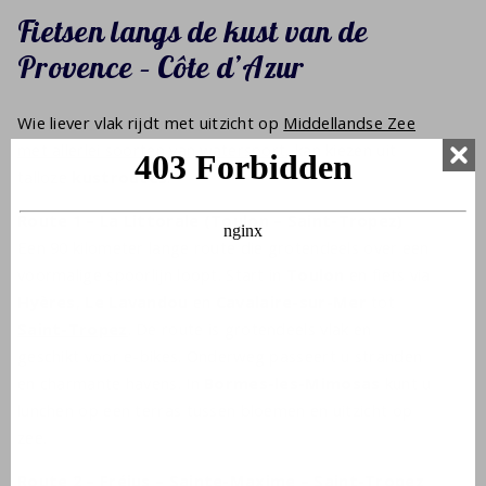
Fietsen langs de kust van de
Provence – Côte d’Azur
Wie liever vlak rijdt met uitzicht op
Middellandse Zee
met allerlei soorten van watersport
, kan kiezen uit
talloze
kustroutes
.
Route 1 – La Littorale (Toulon – Saint-Tropez)
Een 90 kilometer lange route die grotendeels over een
voormalige spoorlijn loopt. Start in
Toulon
en fiets via
Hyères
,
Le Lavandou
en
Cavalaire-sur-Mer
tot
Saint-Tropez
. De route is grotendeels vlak en
geschikt voor e-bikes. Onderweg passeert u stranden
en charmante havens. In
Bormes-les-Mimosas
kunt u
lunchen op een terras tussen bloemen en uitzicht op
zee.
Route 2 – Fréjus – Sainte-Maxime – Saint-Tropez