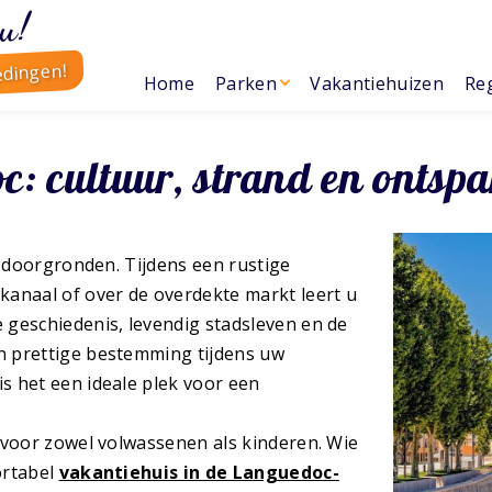
u!
edingen!
Home
Parken
Vakantiehuizen
Reg
: cultuur, strand en ontsp
e doorgronden. Tijdens een rustige
 kanaal of over de overdekte markt leert u
 geschiedenis, levendig stadsleven en de
n prettige bestemming tijdens uw
is het een ideale plek voor een
 voor zowel volwassenen als kinderen. Wie
ortabel
vakantiehuis in de Languedoc-