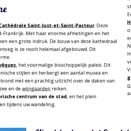
s
ne
E
H
Cathédrale Saint-Just-et-Saint-Pasteur
. Deze
o
d-Frankrijk. Met haar enorme afmetingen en het
e
teen een grote indruk. De bouw van deze kathedraal
N
noeg is ze nooit helemaal afgebouwd. Dit
H
arme.
v
evêques
, het voormalige bisschoppelijk paleis. Dit
V
nische stijlen en herbergt een aantal musea en
g
eloond met een prachtig uitzicht over de daken van
o
 zee en de
wijngaarden
reiken.
a
orische centrum van de stad
, en het plein
en tijdens uw wandeling.