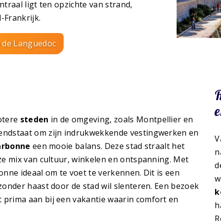
ntraal ligt ten opzichte van strand,
-Frankrijk.
n de Languedoc
R
e
otere
steden
in de omgeving, zoals Montpellier en
ndstaat om zijn indrukwekkende vestingwerken en
V
rbonne
een mooie balans. Deze stad straalt het
n
ze mix van cultuur, winkelen en ontspanning. Met
d
nne ideaal om te voet te verkennen. Dit is een
w
zonder haast door de stad wil slenteren. Een bezoek
k
t prima aan bij een vakantie waarin comfort en
h
R