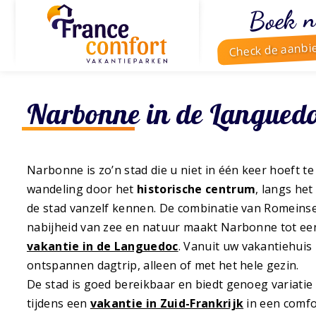
Boek n
Check de aanbi
Narbonne in de Languedoc
Narbonne is zo’n stad die u niet in één keer hoeft t
wandeling door het
historische centrum
, langs het
de stad vanzelf kennen. De combinatie van Romeinse
nabijheid van zee en natuur maakt Narbonne tot ee
vakantie in de Languedoc
. Vanuit uw vakantiehuis 
ontspannen dagtrip, alleen of met het hele gezin.
De stad is goed bereikbaar en biedt genoeg variatie
tijdens een
vakantie in Zuid-Frankrijk
in een comf