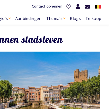
Contact opnemen
io's
Aanbiedingen
Thema's
Blogs
Te koop
annen stadsleven