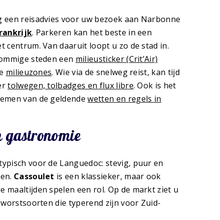
g een reisadvies voor uw bezoek aan Narbonne
rankrijk
. Parkeren kan het beste in een
 centrum. Van daaruit loopt u zo de stad in.
 sommige steden een
milieusticker (Crit’Air)
ke
milieuzones
. Wie via de snelweg reist, kan tijd
er
tolwegen, tolbadges en flux libre
. Ook is het
nemen van de geldende
wetten en regels in
n gastronomie
ypisch voor de Languedoc: stevig, puur en
ten.
Cassoulet
is een klassieker, maar ook
 maaltijden spelen een rol. Op de markt ziet u
 worstsoorten die typerend zijn voor Zuid-