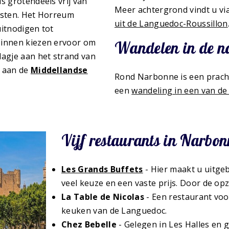
is grotendeels vrij van
Meer achtergrond vindt u v
rusten. Het Horreum
uit de Languedoc-Roussillon
uitnodigen tot
zinnen kiezen ervoor om
Wandelen in de n
agje aan het strand van
e aan de
Middellandse
Rond Narbonne is een prac
een
wandeling in een van d
Vijf restaurants in Narbo
Les Grands Buffets
- Hier maakt u uitge
veel keuze en een vaste prijs. Door de op
La Table de Nicolas
- Een restaurant voo
keuken van de Languedoc.
Chez Bebelle
- Gelegen in Les Halles en g