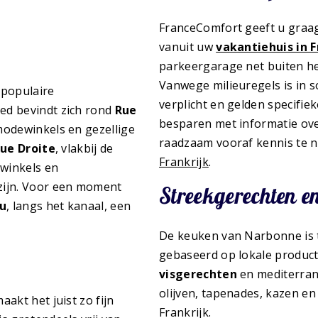
FranceComfort geeft u graa
vanuit uw
vakantiehuis in F
parkeergarage net buiten het
Vanwege milieuregels is in
populaire
verplicht en gelden specifie
ied bevindt zich rond
Rue
besparen met informatie ov
modewinkels en gezellige
raadzaam vooraf kennis te 
ue Droite
, vlakbij de
Frankrijk
.
 winkels en
zijn. Voor een moment
Streekgerechten e
u
, langs het kanaal, een
De keuken van Narbonne is t
gebaseerd op lokale produc
visgerechten
en mediterrane
olijven, tapenades, kazen en
akt het juist zo fijn
Frankrijk.