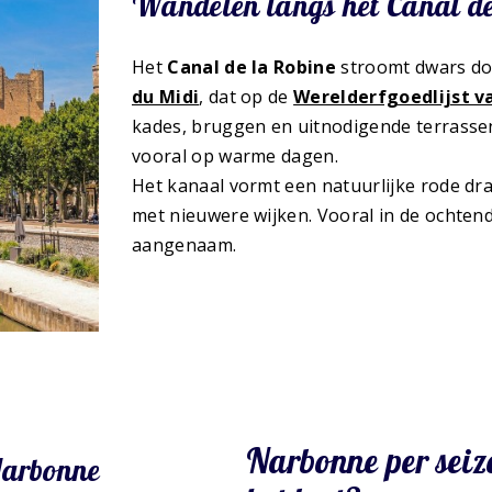
Wandelen langs het Canal de
Het
Canal de la Robine
stroomt dwars do
du Midi
, dat op de
Werelderfgoedlijst 
kades, bruggen en uitnodigende terrassen
vooral op warme dagen.
Het kanaal vormt een natuurlijke rode dra
met nieuwere wijken. Vooral in de ochtend
aangenaam.
Narbonne per seiz
Narbonne