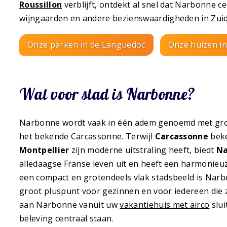
Roussillon
verblijft, ontdekt al snel dat Narbonne ce
wijngaarden en andere bezienswaardigheden in Zuid
Onze parken in de Languedoc
Onze huizen i
Wat voor stad is Narbonne?
Narbonne wordt vaak in één adem genoemd met gr
het bekende Carcassonne. Terwijl
Carcassonne
beke
Montpellier
zijn moderne uitstraling heeft, biedt
Na
alledaagse Franse leven uit en heeft een harmonieu
een compact en grotendeels vlak stadsbeeld is Narbo
groot pluspunt voor gezinnen en voor iedereen die 
aan Narbonne vanuit uw
vakantiehuis met airco
slui
beleving centraal staan.