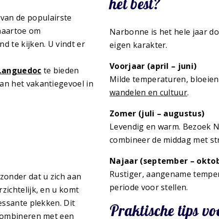
het best?
 van de populairste
 naartoe om
Narbonne is het hele jaar do
 te kijken. U vindt er
eigen karakter.
Voorjaar (april – juni)
 Languedoc
te bieden
Milde temperaturen, bloeien
an het vakantiegevoel in
wandelen en cultuur
.
Zomer (juli – augustus)
Levendig en warm. Bezoek N
combineer de middag met st
Najaar (september – okto
Rustiger, aangename tempera
zonder dat u zich aan
periode voor stellen.
zichtelijk, en u komt
essante plekken. Dit
Praktische tips v
 combineren met een