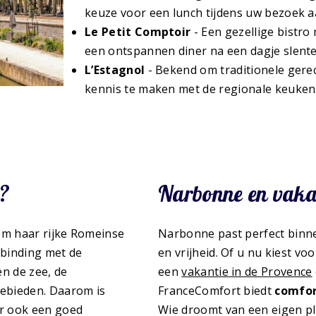
keuze voor een lunch tijdens uw bezoek a
Le Petit Comptoir
- Een gezellige bistro
een ontspannen diner na een dagje slent
L’Estagnol
- Bekend om traditionele gere
kennis te maken met de regionale keuken
d?
Narbonne en vakan
om haar rijke Romeinse
Narbonne past perfect bin
rbinding met de
en vrijheid. Of u nu kiest v
en de zee, de
een
vakantie in de Provence
ebieden. Daarom is
FranceComfort biedt
comfor
ar ook een goed
Wie droomt van een eigen pl