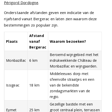
Périgord Dordogne
.
Onderstaande afstanden geven een indicatie van de
rijafstand vanuit Bergerac en laten zien waarom deze
bestemmingen zo populair zijn.
Afstand
Plaats
vanaf
Waarom bezoeken?
Bergerac
Beroemd wijngebied met het
Monbazillac
6 km
indrukwekkende Château de
Monbazillac en wijngaarden.
Middeleeuws dorp met
sfeervolle straatjes en een
Issigeac
18 km
van de bekendste
zondagsmarkten van de
regio.
Gezellige bastide met een
Eymet
25 km
groot centraal plein, terrassen