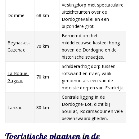
Vestingdorp met spectaculaire
uitzichtpunten over de
Domme
68 km
Dordognevallei en een
bijzondere grot.
Beroemd om het
Beynac-et-
middeleeuwse kasteel hoog
70 km
Cazenac
boven de Dordogne en de
historische straatjes.
Schilderachtig dorp tussen
La Roque-
rotswand en rivier, vaak
70 km
Gageac
genoemd als een van de
mooiste dorpen van Frankrijk.
Centrale ligging in de
Dordogne-Lot, dicht bij
Lanzac
80 km
Souillac, Rocamadour en vele
bezienswaardigheden.
Toeristische plaatsen in de