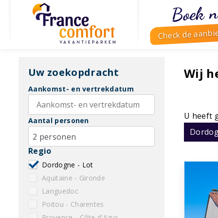
Boek n
Check de aanbi
Wij 
Uw zoekopdracht
Aankomst- en vertrekdatum
U heeft 
Aantal personen
Dordog
2 personen
Regio
Dordogne - Lot
Aquitaine - Gironde
Languedoc
Poitou - Charentes
Provence - Côte d'Azur