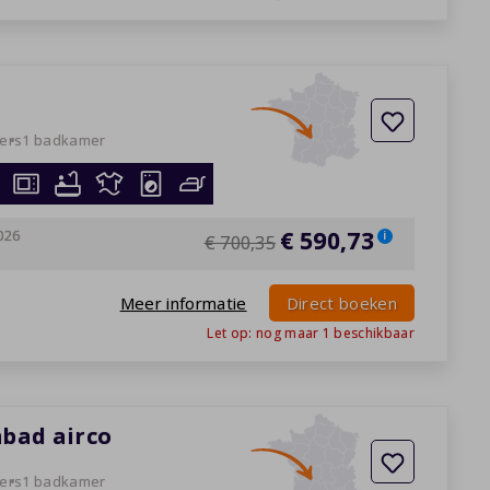
ers
1 badkamer
026
€ 590,73
i
€ 700,35
Meer informatie
Direct boeken
Let op: nog maar
1
beschikbaar
mbad airco
ers
1 badkamer