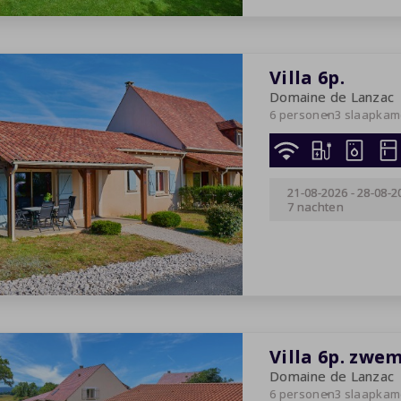
Villa 6p.
Domaine de Lanzac
6 personen
3 slaapkam
21-08-2026
-
28-08-2
7 nachten
Villa 6p. zwe
Domaine de Lanzac
6 personen
3 slaapkam