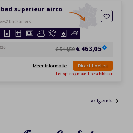
mbad superieur airco
ers
2 badkamers
026
€ 463,05
i
€ 514,50
Meer informatie
Direct boeken
Let op: nog maar
1
beschikbaar
»