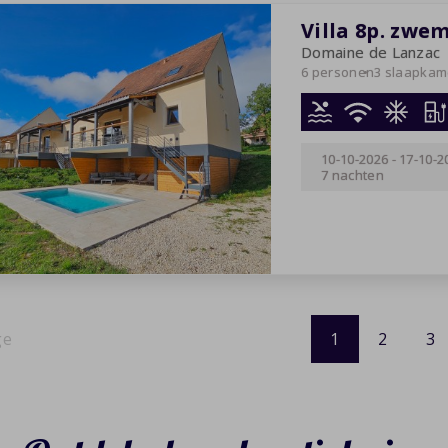
Villa 8p. zwe
Domaine de Lanzac
6 personen
3 slaapkam
10-10-2026
-
17-10-2
7 nachten
1
2
3