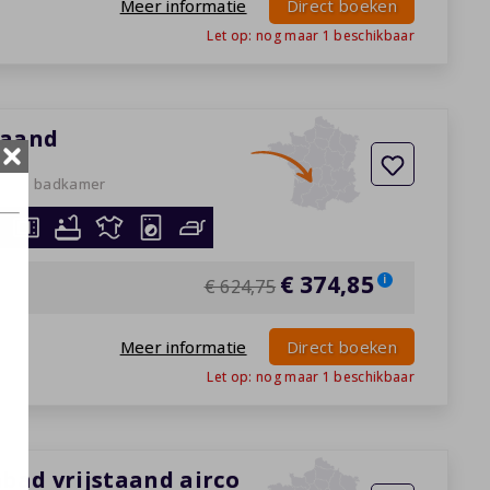
Meer informatie
Direct boeken
Let op: nog maar
1
beschikbaar
staand
ers
1 badkamer
026
€ 374,85
i
€ 624,75
Meer informatie
Direct boeken
Let op: nog maar
1
beschikbaar
mbad vrijstaand airco