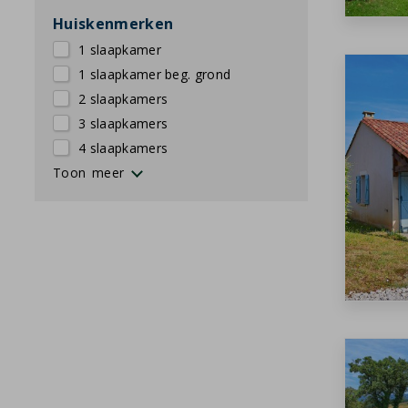
Huiskenmerken
1 slaapkamer
1 slaapkamer beg. grond
2 slaapkamers
3 slaapkamers
4 slaapkamers
2e badkamer
Ligbad
2e toilet
Vrijstaand
Strijkplank
Airco
Privézwembad
Privézwembad verwarmbaar
Privéjacuzzi
Privésauna
Afwasmachine
Rolstoelvriendelijk
Gelijkvloers
Barbecue
Huisdieren toegestaan
Huisdiervrij huis
Dalzicht
Magnetron
Wasmachine
Wasdroger
Wisseldag vrijdag hoogseizoen
Wisseldag zaterdag hoogseizoen
Toon