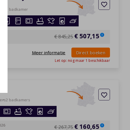
ers
1 badkamer
026
€ 507,15
i
€ 845,25
Meer informatie
Direct boeken
Let op: nog maar
1
beschikbaar
ers
2 badkamers
026
€ 160,65
i
€ 267,75