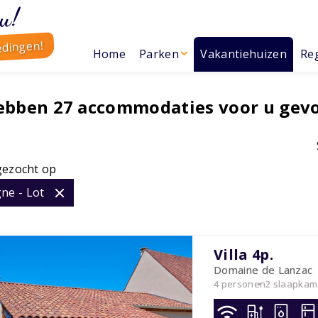
u!
edingen!
Home
Parken
Vakantiehuizen
Reg
hebben
27
accommodaties voor u gev
gezocht op
ne - Lot
Villa 4p.
Domaine de Lanzac
4 personen
2 slaapkam