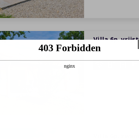
Villa 6p. vrij
Domaine de Lanzac
6 personen
3 slaapkam
29-08-2026
-
05-09-2
7 nachten
Villa 6p. zwe