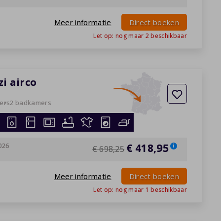
Meer informatie
Direct boeken
Let op: nog maar
2
beschikbaar
zi airco
ers
2 badkamers
026
€ 418,95
i
€ 698,25
Meer informatie
Direct boeken
Let op: nog maar
1
beschikbaar