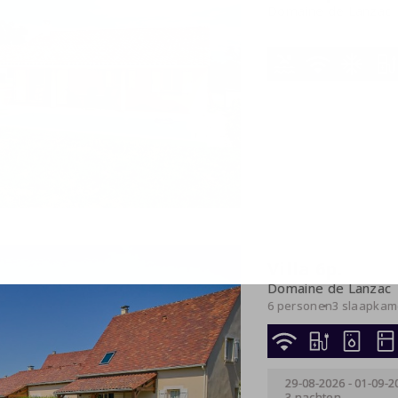
Domaine de Lanzac
6 personen
3 slaapkam
29-08-2026
-
05-09-2
7 nachten
Villa 6p.
Domaine de Lanzac
6 personen
3 slaapkam
29-08-2026
-
01-09-2
3 nachten