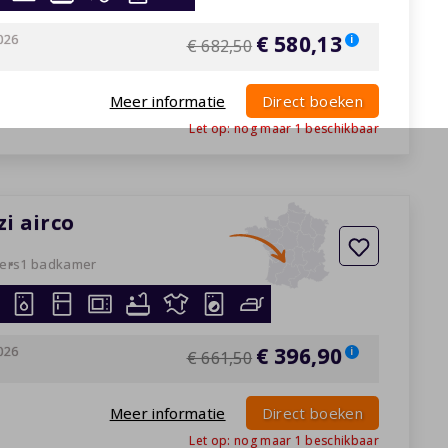
026
€ 580,13
i
€ 682,50
Meer informatie
Direct boeken
Let op: nog maar
1
beschikbaar
zi airco
ers
1 badkamer
026
€ 396,90
i
€ 661,50
Meer informatie
Direct boeken
Let op: nog maar
1
beschikbaar