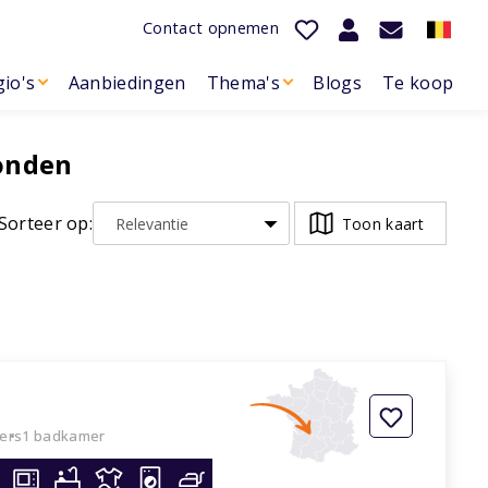
Contact opnemen
io's
Aanbiedingen
Thema's
Blogs
Te koop
onden
Sorteer op:
Toon kaart
ers
1 badkamer