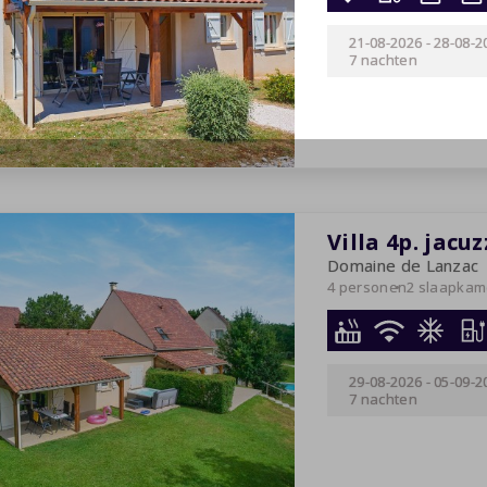
21-08-2026
-
28-08-2
7 nachten
Villa 4p. jacuz
Domaine de Lanzac
4 personen
2 slaapkam
29-08-2026
-
05-09-2
7 nachten