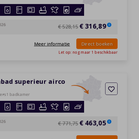
026
€ 316,89
i
€ 528,15
Meer informatie
Direct boeken
Let op: nog maar
1
beschikbaar
mbad superieur airco
ers
1 badkamer
026
€ 463,05
i
€ 771,75