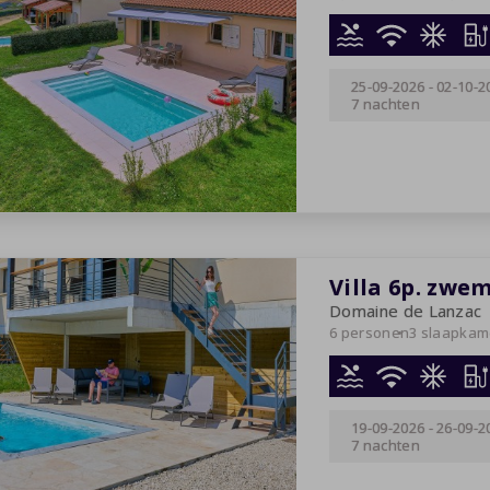
25-09-2026
-
02-10-2
7 nachten
Villa 6p. zwe
Domaine de Lanzac
6 personen
3 slaapkam
19-09-2026
-
26-09-2
7 nachten