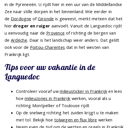
in de Pyreneeën. U rijdt hier in een uur van de Middellandse
Zee naar stille dorpen in het binnenland. Wie eerder in
de
Dordogne
of
Gironde
is geweest, merkt meteen dat het
hier
droger en ruiger
aanvoelt. Vanuit de Languedoc rijdt
u eenvoudig naar de
Provence
of richting de bergen van
de
Ardèche
. Daar is het landschap weer anders. Dat geldt
ook voor de
Poitou-Charentes
dat in het westen van
Frankrijk ligt.
Tips voor uw vakantie in de
Languedoc
Controleer vooraf uw
milieusticker in Frankrijk
en lees
hoe
milieuzones in Frankrijk
werken, vooral als u
richting Montpellier of Toulouse rijdt
Op de snelweg richting het zuiden krijgt u te maken
met tol. Bekijk hoe
tolwegen en flux libre
werken
Neem even de tijd om de
wetten en regels in Frankrijk