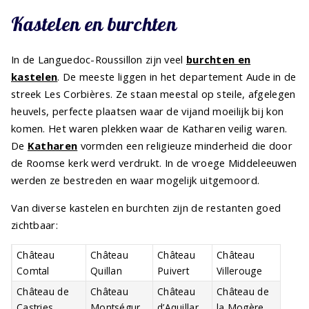
Kastelen en burchten
In de Languedoc-Roussillon zijn veel
burchten en
kastelen
. De meeste liggen in het departement Aude in de
streek Les Corbières. Ze staan meestal op steile, afgelegen
heuvels, perfecte plaatsen waar de vijand moeilijk bij kon
komen. Het waren plekken waar de Katharen veilig waren.
De
Katharen
vormden een religieuze minderheid die door
de Roomse kerk werd verdrukt. In de vroege Middeleeuwen
werden ze bestreden en waar mogelijk uitgemoord.
Van diverse kastelen en burchten zijn de restanten goed
zichtbaar:
Château
Château
Château
Château
Comtal
Quillan
Puivert
Villerouge
Château de
Château
Château
Château de
Castries
Montségur
d’Aquillar
la Mogère