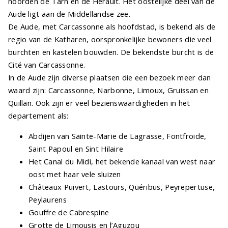
noorden de Tarn en de Herault. Het oostelijke deel van de
Aude ligt aan de Middellandse zee.
De Aude, met Carcassonne als hoofdstad, is bekend als de
regio van de Katharen, oorspronkelijke bewoners die veel
burchten en kastelen bouwden. De bekendste burcht is de
Cité van Carcassonne.
In de Aude zijn diverse plaatsen die een bezoek meer dan
waard zijn: Carcassonne, Narbonne, Limoux, Gruissan en
Quillan. Ook zijn er veel bezienswaardigheden in het
departement als:
Abdijen van Sainte-Marie de Lagrasse, Fontfroide,
Saint Papoul en Sint Hilaire
Het Canal du Midi, het bekende kanaal van west naar
oost met haar vele sluizen
Châteaux Puivert, Lastours, Quéribus, Peyrepertuse,
Peylaurens
Gouffre de Cabrespine
Grotte de Limousis en l’Aguzou