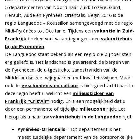
5 departementen van Noord naar Zuid: Lozère, Gard,
Herault, Aude en Pyrénées-Orientalis. Begin 2016 is de
regio Languedoc – Roussillon samengevoegd met de regio
Midi-Pyrénées tot Occitanie. Tijdens een
vakantie in Zuid-
Frankrijk
boeken veel vakantiegangers een
vakantiehuis
bij de Pyreneeën
.
De Languedoc staat bekend als een regio die bij toeristen
erg geliefd is. Het landschap is gevarieerd: de bergen van
de Pyreneeën, de uitgestrekte zandstranden van de
Middellandse zee, wijngaarden met kwaliteitswijnen. Maar
ook de
geschiedenis en cultuur
is hier goed zichtbaar. In
deze regio heeft u wellicht een
milieusticker van
Frankrijk “Crit’Air”
nodig. Er is een mogelijkheid dat u
door een permanente of tijdelijke
milieuzone
rijdt. Let
hierop als u naar uw
vakantiehuis in de Languedoc
rijdt.
Pyrénées-Orientalis
– Dit departement is het
meest zuidelijke departement van de oorspronkelijke