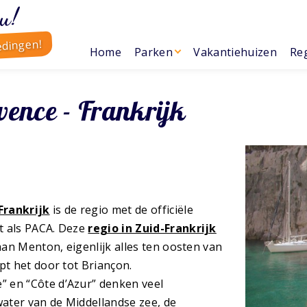
u!
edingen!
Home
Parken
Vakantiehuizen
Reg
ence - Frankrijk
Frankrijk
is de regio met de officiële
t als PACA. Deze
regio in Zuid-Frankrijk
aan Menton, eigenlijk alles ten oosten van
pt het door tot Briançon.
e” en “Côte d’Azur” denken veel
ater van de Middellandse zee, de