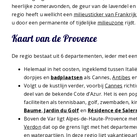
heerlijke zomeravonden, de geur van de lavendel en
regio heeft u wellicht een
milieusticker van Frankrijk 
u door een permanente of tijdelijke
milieuzone
rijdt.
Kaart van de Provence
De regio bestaat uit 6 departementen, ieder met een
Helemaal in het oosten, ingeklemd tussen Itali
dorpjes en
badplaatsen
als Cannes,
Antibes
en
Volgt u de kustlijn verder, voorbij
Cannes
richti
deel van de bekende Cote d’Azur. Het is een po
faciliteiten als tennisbaan, golf, zwembaden, k
Baume
,
Jardin du Golf
en
Résidence de Saler
Boven de Var ligt Alpes-de-Haute-Provence me
Verdon
dat op de grens ligt met het departeme
en waterpartijen. In deze regio ligt vakantiepa