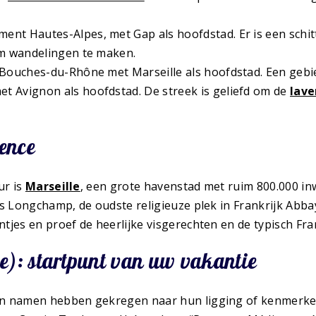
ent Hautes-Alpes, met Gap als hoofdstad. Er is een sch
om wandelingen te maken.
 Bouches-du-Rhône met Marseille als hoofdstad. Een gebie
t Avignon als hoofdstad. De streek is geliefd om de
lave
ence
ur is
Marseille
, een grote havenstad met ruim 800.000 in
is Longchamp, de oudste religieuze plek in Frankrijk Abba
tjes en proef de heerlijke visgerechten en de typisch Fr
e): startpunt van uw vakantie
un namen hebben gekregen naar hun ligging of kenmerke