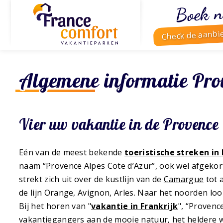
Boek n
Check de aanbi
Algemene informatie Prov
Vier uw vakantie in de Provence
Eén van de meest bekende
toeristische streken in 
naam “Provence Alpes Cote d’Azur”, ook wel afgekor
strekt zich uit over de kustlijn van de
Camargue
tot 
de lijn Orange, Avignon, Arles. Naar het noorden loo
Bij het horen van "
vakantie in Frankrijk
", “Provenc
vakantiegangers aan de mooie natuur, het heldere w