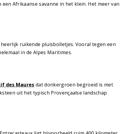
n een Afrikaanse savanne in het klein. Het meer van
eerlijk ruikende pluisbolletjes. Vooral tegen een
helemaal in de Alpes Maritimes.
if des Maures
dat donkergroen begroeid is met
ksteen uit het typisch Provençaalse landschap
ntrecasteaux ligt bijvoorbeeld ruim 400 kilometer