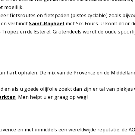
t moeilijk.
r fietsroutes en fietspaden (pistes cyclable) zoals bijvoo
n en verbindt
Saint-Raphaël
met Six-Fours. U komt door d
t-Tropez en de Esterel. Grotendeels wordt de oude spoorl
hun hart ophalen. De mix van de Provence en de Middella
n als u goede olijfolie zoekt dan zijn er tal van plekjes 
arkten
. Men helpt u er graag op weg!
ovence en met inmiddels een wereldwijde reputatie: de A