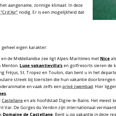
 het aangename, zonnige klimaat. In deze
“Crit’Air”
nodig. Er is een mogelijkheid dat
 geheel eigen karakter:
ë en de Middellandse zee ligt Alpes-Maritimes met
Nice
al
 Menton.
Luxe vakantievilla’s
en golfresorts sieren de ku
ng Fréjus, St. Tropez en Toulon, dan bent u in het depar
pulaire streek bij toeristen die hun vakantie doorbrengen
inderanimatie en vaak zelfs een
privé zwembad
. Hier ligg
nes
.
t
Castellane
en als hoofdstad Digne-le-Bains. Het meest 
nt Var. De Gorges du Verdon zijn internationaal vermaard
rk
Domaine de Castellane
. Bent u op vakantie in deze r