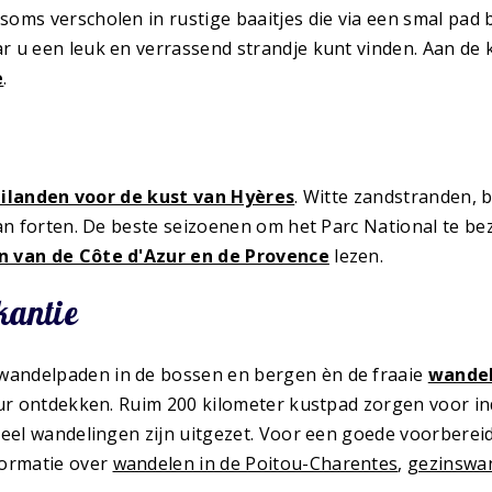
soms verscholen in rustige baaitjes die via een smal pad b
r u een leuk en verrassend strandje kunt vinden. Aan de 
e
.
ilanden voor de kust van Hyères
. Witte zandstranden, 
van forten. De beste seizoenen om het Parc National te be
n van de Côte d'Azur en de Provence
lezen.
kantie
wandelpaden in de bossen en bergen èn de fraaie
wandel
Azur ontdekken. Ruim 200 kilometer kustpad zorgen voor i
veel wandelingen zijn uitgezet. Voor een goede voorberei
formatie over
wandelen in de Poitou-Charentes
,
gezinswa