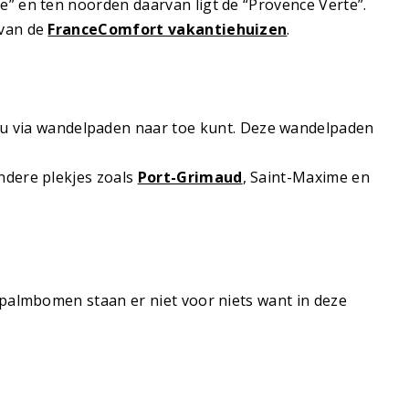
” en ten noorden daarvan ligt de “Provence Verte”.
 van de
FranceComfort vakantiehuizen
.
u via wandelpaden naar toe kunt. Deze wandelpaden
ondere plekjes zoals
Port-Grimaud
, Saint-Maxime en
 palmbomen staan er niet voor niets want in deze