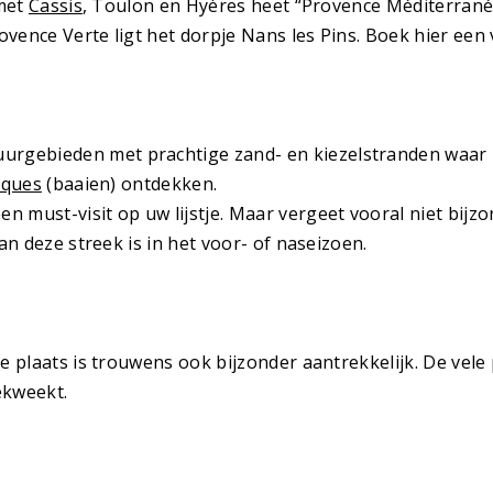
 met
Cassis
, Toulon en Hyères heet “Provence Méditerranée
vence Verte ligt het dorpje Nans les Pins. Boek hier een
rgebieden met prachtige zand- en kiezelstranden waar 
nques
(baaien) ontdekken.
een must-visit op uw lijstje. Maar vergeet vooral niet bijz
an deze streek is in het voor- of naseizoen.
e plaats is trouwens ook bijzonder aantrekkelijk. De vele
ekweekt.