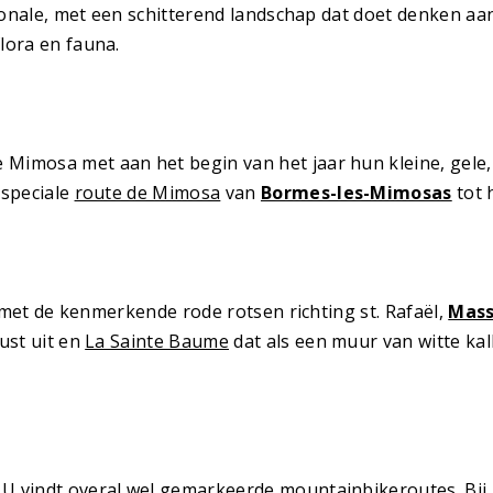
tionale, met een schitterend landschap dat doet denken aa
lora en fauna.
imosa met aan het begin van het jaar hun kleine, gele, h
 speciale
route de Mimosa
van
Bormes-les-Mimosas
tot 
met de kenmerkende rode rotsen richting st. Rafaël,
Mass
ust uit en
La Sainte Baume
dat als een muur van witte kal
U vindt overal wel gemarkeerde mountainbikeroutes. Bij E